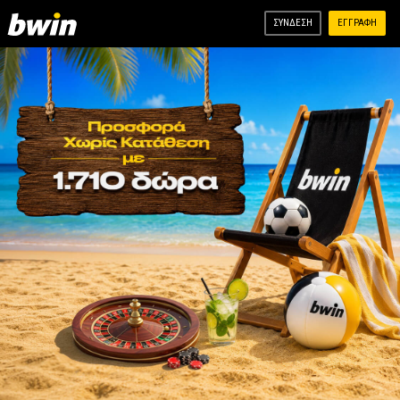
ΣΥΝΔΕΣΗ
ΕΓΓΡΑΦΗ