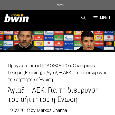
Skip
Menu
to
content
MENU
Προγνωστικά
»
ΠΟΔΟΣΦΑΙΡΟ
»
Champions
League (Ευρώπη)
»
Άγιαξ – ΑΕΚ: Για τη διεύρυνση
του αήττητου η Ένωση
Άγιαξ – ΑΕΚ: Για τη διεύρυνση
του αήττητου η Ένωση
19.09.2018
by
Markos Channa