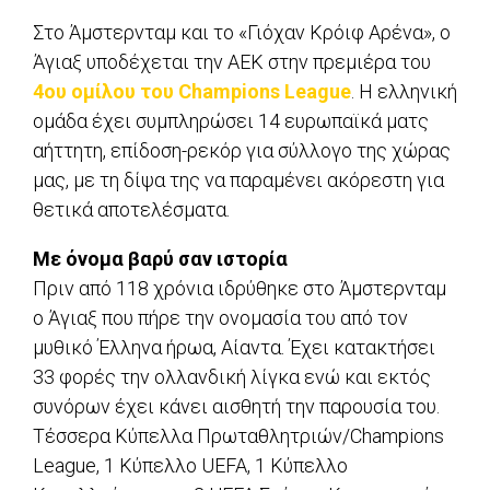
Στο Άμστερνταμ και το «Γιόχαν Κρόιφ Αρένα», ο
Άγιαξ υποδέχεται την ΑΕΚ στην πρεμιέρα του
4ου ομίλου του Champions League
. Η ελληνική
ομάδα έχει συμπληρώσει 14 ευρωπαϊκά ματς
αήττητη, επίδοση-ρεκόρ για σύλλογο της χώρας
μας, με τη δίψα της να παραμένει ακόρεστη για
θετικά αποτελέσματα.
Με όνομα βαρύ σαν ιστορία
Πριν από 118 χρόνια ιδρύθηκε στο Άμστερνταμ
ο Άγιαξ που πήρε την ονομασία του από τον
μυθικό Έλληνα ήρωα, Αίαντα. Έχει κατακτήσει
33 φορές την ολλανδική λίγκα ενώ και εκτός
συνόρων έχει κάνει αισθητή την παρουσία του.
Τέσσερα Κύπελλα Πρωταθλητριών/Champions
League, 1 Κύπελλο UEFA, 1 Κύπελλο