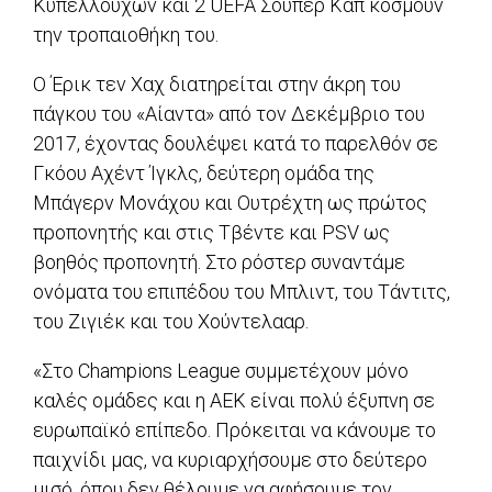
Κυπελλούχων και 2 UEFA Σούπερ Καπ κοσμούν
την τροπαιοθήκη του.
Ο Έρικ τεν Χαχ διατηρείται στην άκρη του
πάγκου του «Αίαντα» από τον Δεκέμβριο του
2017, έχοντας δουλέψει κατά το παρελθόν σε
Γκόου Αχέντ Ίγκλς, δεύτερη ομάδα της
Μπάγερν Μονάχου και Ουτρέχτη ως πρώτος
προπονητής και στις Τβέντε και PSV ως
βοηθός προπονητή. Στο ρόστερ συναντάμε
ονόματα του επιπέδου του Μπλιντ, του Τάντιτς,
του Ζιγιέκ και του Χούντελααρ.
«Στο Champions League συμμετέχουν μόνο
καλές ομάδες και η ΑΕΚ είναι πολύ έξυπνη σε
ευρωπαϊκό επίπεδο. Πρόκειται να κάνουμε το
παιχνίδι μας, να κυριαρχήσουμε στο δεύτερο
μισό, όπου δεν θέλουμε να αφήσουμε τον