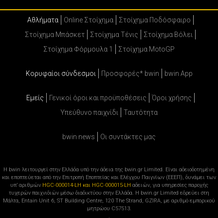
Αθλήματα
Online Στοίχημα
Στοίχημα Ποδόσφαιρο
Στοίχημα Μπάσκετ
Στοίχημα Τένις
Στοίχημα Βόλει
Στοίχημα Φόρμουλα 1
Στοίχημα MotoGP
Κορυφαίοι σύνδεσμοι
Προσφορές* bwin
bwin App
Εμείς
Γενικοί όροι και προϋποθέσεις
Όροι χρήσης
Υπεύθυνο παιχνίδι
Ταυτότητα
bwin news
Oι συντάκτες μας
Η bwin λειτουργεί στην Ελλάδα υπό την άδεια της bwin.gr Limited. Είναι αδειοδοτημένη
και εποπτεύεται από την Επιτροπή Εποπτείας και Ελέγχου Παιγνίων (ΕΕΕΠ), δυνάμει των
υπ’ αριθμών
HGC-000014-LH και HGC-000015-LH
αδειών, για υπηρεσίες παροχής
τυχερών παιχνιδιών μέσω διαδικτύου στην Ελλάδα. Η bwin.gr Limited εδρεύει στη
Μάλτα, Entain Unit 6, ST Building Centre, 120 The Strand, GZIRA, με αριθμό εμπορικού
μητρώου C57513.
.