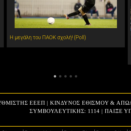
Η μεγάλη του ΠΑΟΚ σχολή! (Poll)
ΡΥΘΜΙΣΤΗΣ ΕΕΕΠ | ΚΙΝΔΥΝΟΣ ΕΘΙΣΜΟΥ & ΑΠΩ
ΣΥΜΒΟΥΛΕΥΤΙΚΗΣ: 1114 | ΠΑΙΞΕ 