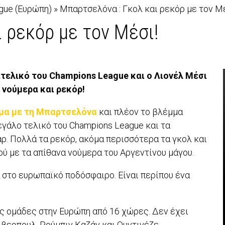
gue (Ευρώπη)
»
Μπαρτσελόνα : Γκολ και ρεκόρ με τον Μ
 ρεκόρ με τον Μέσι!
ελικό του Champions League και ο Λιονέλ Μέσι
 νούμερα και ρεκόρ!
ημα με τη Μπαρτσελόνα
και πλέον το βλέμμα
εγάλο τελικό του Champions League και τα
ρ. Πολλά τα ρεκόρ, ακόμα περισσότερα τα γκολ και
ού με τα απίθανα νούμερα του Αργεντίνου μάγου.
ά στο ευρωπαϊκό ποδόσφαιρο. Είναι περίπου ένα
ές ομάδες στην Ευρώπη από 16 χώρες. Δεν έχει
Λίβερπουλ, Ρούμπιν Καζάν και Ουντινέζε.