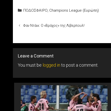
Categories
ΠΟΔΟΣΦΑΙΡΟ
,
Champions League (Ευρώπη)
Φαν Ντάικ: Ο «Βράχος» της Λίβερπουλ!
Leave a Comment
You must be
logged in
to post a comment.