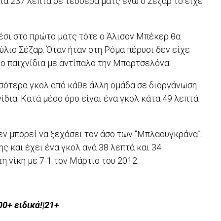
για 237 λεπτά σε τέσσερα ματς ενώ ο Σέζαρ το είχε
έσι στο πρώτο ματς τότε ο Άλισον Μπέκερ θα
ύλιο Σέζαρ. Όταν ήταν στη Ρόμα πέρυσι δεν είχε
ύο παιχνίδια με αντίπαλο την Μπαρτσελόνα.
σσότερα γκολ από κάθε άλλη ομάδα σε διοργάνωση
νίδια. Κατά μέσο όρο είναι ένα γκολ κάτα 49 λεπτά
ν μπορεί να ξεχάσει τον άσο των “Μπλαουγκράνα”.
ης και έχει ένα γκολ ανά 38 λεπτά και 34
η νίκη με 7-1 τον Μάρτιο του 2012.
0+ ειδικά!|21+