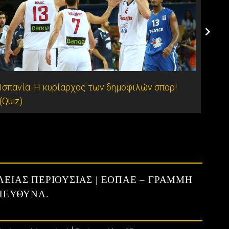
Από 
είπε
Ισπανία: Η κυρίαρχος των δημοφιλών σπορ!
(Quiz)
ΛΕΙΑΣ ΠΕΡΙΟΥΣΙΑΣ | ΕΟΠΑΕ – ΓΡΑΜΜΗ
ΥΠΕΥΘΥΝΑ.