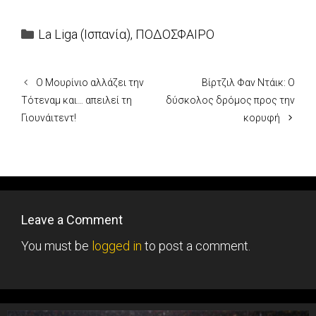
Categories
La Liga (Ισπανία)
,
ΠΟΔΟΣΦΑΙΡΟ
Ο Μουρίνιο αλλάζει την
Βίρτζιλ Φαν Ντάικ: Ο
Τότεναμ και… απειλεί τη
δύσκολος δρόμος προς την
Γιουνάιτεντ!
κορυφή
Leave a Comment
You must be
logged in
to post a comment.