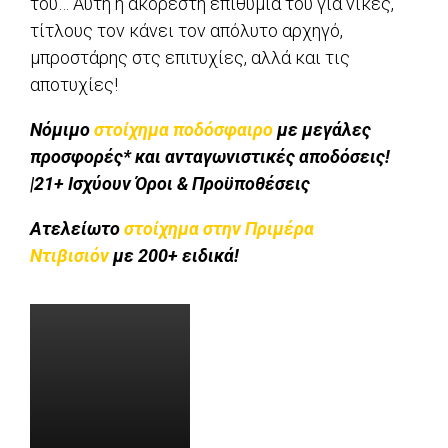
του… Αυτή η ακόρεστη επιθυμία του για νίκες,
τίτλους τον κάνει τον απόλυτο αρχηγό,
μπροστάρης στς επιτυχίες, αλλά και τις
αποτυχίες!
Νόμιμο
στοίχημα ποδόσφαιρο
με μεγάλες
προσφορές* και ανταγωνιστικές αποδόσεις!
|21+ Ισχύουν Όροι & Προϋποθέσεις
Ατελείωτο
στοίχημα στην Πριμέρα
Ντιβισιόν
με 200+ ειδικά!