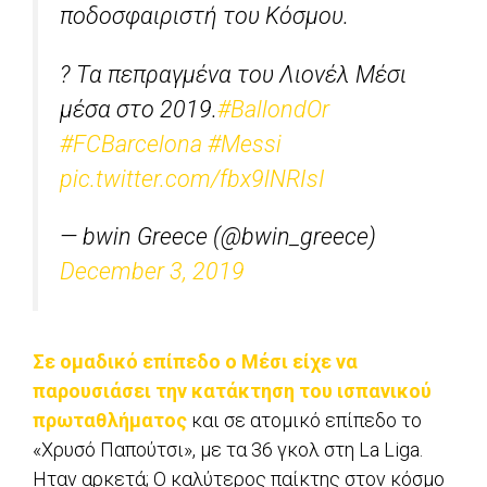
ποδοσφαιριστή του Κόσμου.
? Τα πεπραγμένα του Λιονέλ Μέσι
μέσα στο 2019.
#BallondOr
#FCBarcelona
#Messi
pic.twitter.com/fbx9lNRIsI
— bwin Greece (@bwin_greece)
December 3, 2019
Σε ομαδικό επίπεδο o Mέσι είχε να
παρουσιάσει την κατάκτηση του ισπανικού
πρωταθλήματος
και σε ατομικό επίπεδο το
«Χρυσό Παπούτσι», με τα 36 γκολ στη La Liga.
Ηταν αρκετά; Ο καλύτερος παίκτης στον κόσμο