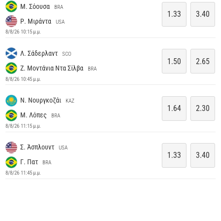
Μ. Σόουσα
BRA
1.33
3.40
Ρ. Μιράντα
USA
8/8/26 10:15 μ.μ.
Λ. Σάδερλαντ
SCO
1.50
2.65
Ζ. Μοντάνια Ντα Σίλβα
BRA
8/8/26 10:45 μ.μ.
Ν. Νουργκοζάι
KAZ
1.64
2.30
Μ. Λόπες
BRA
8/8/26 11:15 μ.μ.
Σ. Άσπλουντ
USA
1.33
3.40
Γ. Πατ
BRA
8/8/26 11:45 μ.μ.