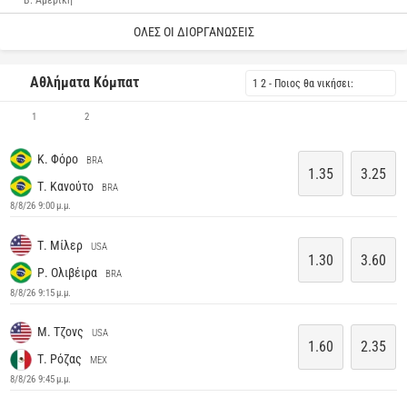
Β. Αμερική
ΌΛΕΣ ΟΙ ΔΙΟΡΓΑΝΏΣΕΙΣ
Αθλήματα Κόμπατ
1 2 - Ποιος θα νικήσει:
1
2
Κ. Φόρο
BRA
1.35
3.25
Τ. Κανούτο
BRA
8/8/26 9:00 μ.μ.
Τ. Μίλερ
USA
1.30
3.60
Ρ. Ολιβέιρα
BRA
8/8/26 9:15 μ.μ.
Μ. Τζονς
USA
1.60
2.35
Τ. Ρόζας
MEX
8/8/26 9:45 μ.μ.