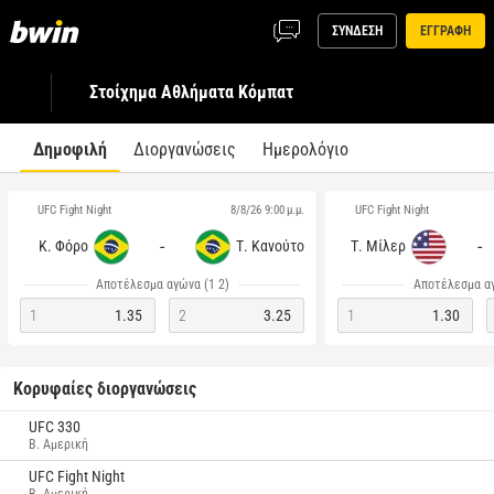
ΣΥΝΔΕΣΗ
ΕΓΓΡΑΦΗ
Στοίχημα Αθλήματα Κόμπατ
Δημοφιλή
Διοργανώσεις
Ημερολόγιο
UFC Fight Night
UFC Fight Night
8/8/26 9:00 μ.μ.
-
-
Κ. Φόρο
Τ. Κανούτο
Τ. Μίλερ
Αποτέλεσμα αγώνα (1 2)
Αποτέλεσμα αγ
1
1.35
2
3.25
1
1.30
Κορυφαίες διοργανώσεις
UFC 330
Β. Αμερική
UFC Fight Night