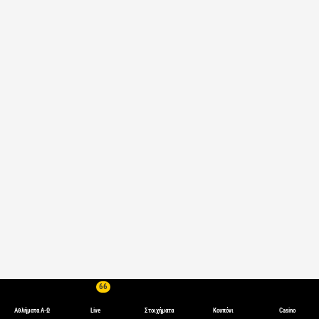
66
Αθλήματα Α-Ω
Live
Στοιχήματα
Κουπόνι
Casino