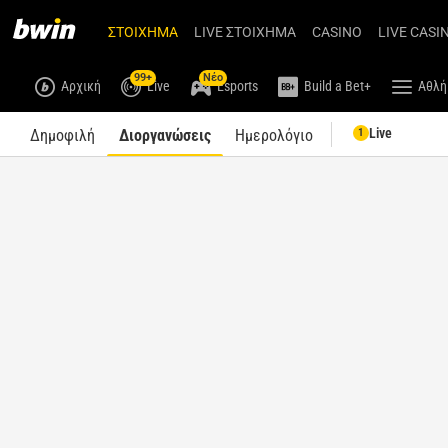
ΣΤΟΙΧΗΜΑ
LIVE ΣΤΟΙΧΗΜΑ
CASINO
LIVE CASI
99+
Νέο
Αρχική
Live
Esports
Build a Bet+
Αθλή
Live
1
Δημοφιλή
Διοργανώσεις
Ημερολόγιο
Όλες οι
διοργανώσεις
Λυπούμαστε,
δεν
Βραζιλία
υπάρχουν
αυτή τη
στιγμή
Ό
1
διαθέσιμα
λ
γεγονότα για
ε
Σ
αυτή την
ς
1
ο
περιφέρεια.
ο
ύ
ι
π
α
ε
L
γ
ρ
i
ο
λ
v
ρ
Σ
ι
e
έ
ΑΥΓ
08
ή