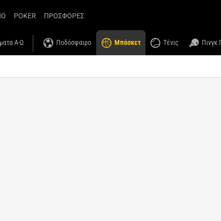
NO
POKER
ΠΡΟΣΦΟΡΕΣ
ματα A-Ω
Ποδόσφαιρο
Μπάσκετ
Τένις
Πινγκ 
κετ
Διοργανώσεις
Κόσμος
FIBA 3x3 Nations League (U23)
ns League (U23) - Άντρες
Σύνολο
Στοίχημα νίκης
O 30,5
2.90
1.85
U 30,5
1.35