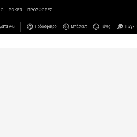
NO
POKER
ΠΡΟΣΦΟΡΕΣ
ματα A-Ω
Ποδόσφαιρο
Μπάσκετ
Τένις
Πινγκ 