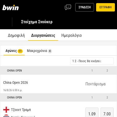
ΣΥΝΔΕΣΗ
ΕΓΓΡΑΦΗ
Στοίχημα Σνούκερ
Δημοφιλή
Διοργανώσεις
Ημερολόγιο
Αγώνες
Μακροχρόνια
11
4
1 2 - Ποιος θα νικήσει:
CHINA OPEN
1
2
China Open 2026
Ποντάρισμα
16/8/26 6:00 π.μ.
CHINA OPEN
1
2
Τζουντ Τραμπ
1.09
7.00