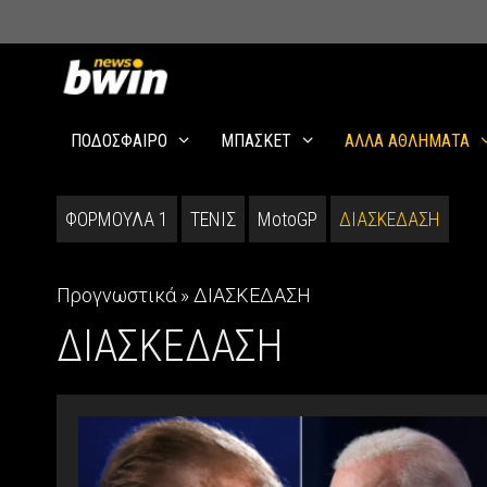
Skip
to
content
ΠΟΔΟΣΦΑΙΡΟ
ΜΠΑΣΚΕΤ
ΑΛΛΑ ΑΘΛΗΜΑΤΑ
ΦΟΡΜΟΥΛΑ 1
ΤΕΝΙΣ
MotoGP
ΔΙΑΣΚΕΔΑΣΗ
Προγνωστικά
»
ΔΙΑΣΚΕΔΑΣΗ
ΔΙΑΣΚΕΔΑΣΗ