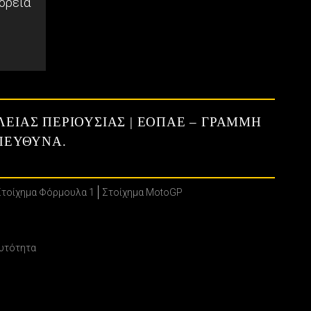
πορεία
ΛΕΙΑΣ ΠΕΡΙΟΥΣΙΑΣ | ΕΟΠΑΕ – ΓΡΑΜΜΗ
ΥΠΕΥΘΥΝΑ.
Στοίχημα Φόρμουλα 1
Στοίχημα MotoGP
υτότητα