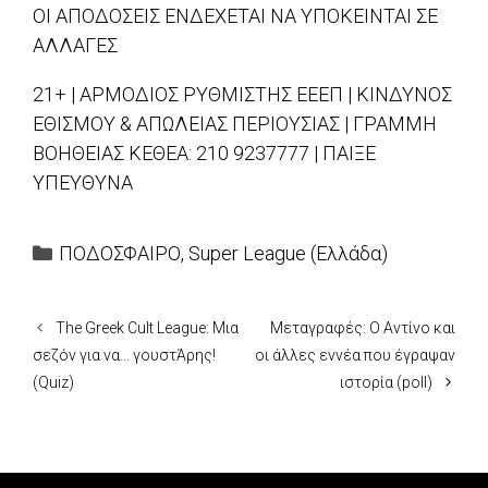
ΟΙ ΑΠΟΔΟΣΕΙΣ ΕΝΔΕΧΕΤΑΙ ΝΑ ΥΠΟΚΕΙΝΤΑΙ ΣΕ
ΑΛΛΑΓΕΣ
21+ | ΑΡΜΟΔΙΟΣ ΡΥΘΜΙΣΤΗΣ ΕΕΕΠ | ΚΙΝΔΥΝΟΣ
ΕΘΙΣΜΟΥ & ΑΠΩΛΕΙΑΣ ΠΕΡΙΟΥΣΙΑΣ | ΓΡΑΜΜΗ
ΒΟΗΘΕΙΑΣ ΚΕΘΕΑ: 210 9237777 | ΠΑΙΞΕ
ΥΠΕΥΘΥΝΑ
Categories
ΠΟΔΟΣΦΑΙΡΟ
,
Super League (Ελλάδα)
The Greek Cult League: Μια
Μεταγραφές: Ο Αντίνο και
σεζόν για να… γουστΆρης!
οι άλλες εννέα που έγραψαν
(Quiz)
ιστορία (poll)