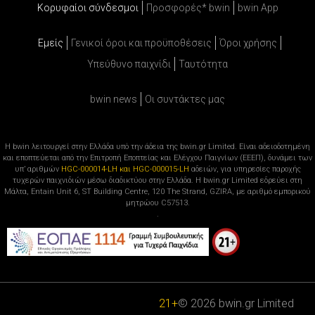
Κορυφαίοι σύνδεσμοι
Προσφορές* bwin
bwin App
Εμείς
Γενικοί όροι και προϋποθέσεις
Όροι χρήσης
Υπεύθυνο παιχνίδι
Ταυτότητα
bwin news
Oι συντάκτες μας
Η bwin λειτουργεί στην Ελλάδα υπό την άδεια της bwin.gr Limited. Είναι αδειοδοτημένη
και εποπτεύεται από την Επιτροπή Εποπτείας και Ελέγχου Παιγνίων (ΕΕΕΠ), δυνάμει των
υπ’ αριθμών
HGC-000014-LH και HGC-000015-LH
αδειών, για υπηρεσίες παροχής
τυχερών παιχνιδιών μέσω διαδικτύου στην Ελλάδα. Η bwin.gr Limited εδρεύει στη
Μάλτα, Entain Unit 6, ST Building Centre, 120 The Strand, GZIRA, με αριθμό εμπορικού
μητρώου C57513.
.
21+
© 2026 bwin.gr Limited