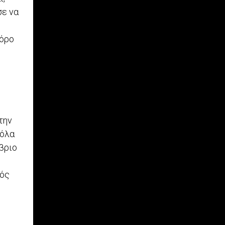
σε να
 όρο
την
 όλα
βριο
κός