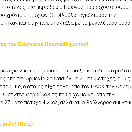
. Στο τέλος της περιόδου ο Γιώργος Παράσχος αποφάσι
υο χρόνια επιτυχιών. Οι φίλαθλοι αγκάλιασαν την
 μπήκαν και στην πρώτη οκτάδα με το μεγαλύτερο μέσο
νες του Ελληνικού Πρωταθλήματος!
με 5 γκολ και η παρουσία του έπαιξε καταλυτικό ρόλο σ
σος από την Αρμενία Σουκασιάν με 26 συμμετοχές, όμως
έσεκ Πις, ο οποίος είχε έρθει από τον ΠΑΟΚ τον Δεκέμ
λ. Ο σέντερ φορ Σίμοβιτς που είχε μείνει από την
ε 27 ματς πέτυχε 4 γκολ, αλλά και ο Βούλγαρος αμυντι
 μπλε! (Quiz)