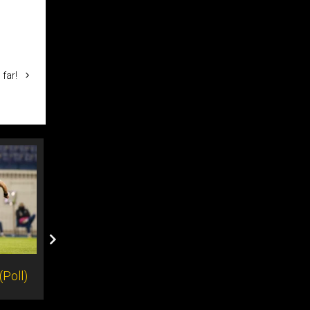
far!
Poll)
Από τον
Ισπανία: Η κυρίαρχος των
ενδεκάδ
δημοφιλών σπορ! (Quiz)