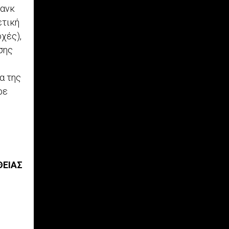
τανκ
ετική
χές),
σης
α της
ρε
ΘΕΙΑΣ