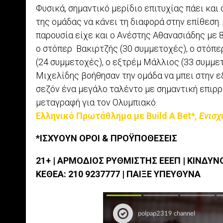
Φυσικά, σημαντικό μερίδιο επιτυχίας πάει και
της ομάδας να κάνει τη διαφορά στην επίθεση.
παρουσία είχε και ο Ανέστης Αθανασιάδης με 
ο στόπερ Βακιρτζής (30 συμμετοχές), ο στόπε
(24 συμμετοχές), ο εξτρέμ Μάλλιος (33 συμμετ
Μιχελίδης βοήθησαν την ομάδα να μπει στην ε
σεζόν ένα μεγάλο ταλέντο με σημαντική επιρρο
μεταγραφή για τον Ολυμπιακό.
Ελληνικό Πρωτάθλημα με Build A Bet*
, Ενισ
*ΙΣΧΥΟΥΝ ΟΡΟΙ & ΠΡΟΫΠΟΘΕΣΕΙΣ
21+ | ΑΡΜΟΔΙΟΣ ΡΥΘΜΙΣΤΗΣ ΕΕΕΠ | ΚΙΝΔΥ
ΚΕΘΕΑ: 210 9237777 | ΠΑΙΞΕ ΥΠΕΥΘΥΝΑ