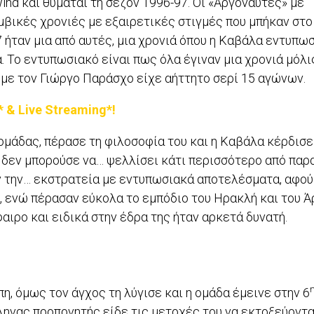
ind και θυμάται τη σεζόν 1996-97. Οι «Αργοναύτες» με
μβικές χρονιές με εξαιρετικές στιγμές που μπήκαν στο
ήταν μια από αυτές, μια χρονιά όπου η Καβάλα εντυπω
. Το εντυπωσιακό είναι πως όλα έγιναν μια χρονιά μόλι
ου με τον Γιώργο Παράσχο είχε αήττητο σερί 15 αγώνων.
* & Live Streaming*!
ομάδας, πέρασε τη φιλοσοφία του και η Καβάλα κέρδισε
ς δεν μπορούσε να… ψελλίσει κάτι περισσότερο από παρ
ν την… εκστρατεία με εντυπωσιακά αποτελέσματα, αφού
, ενώ πέρασαν εύκολα το εμπόδιο του Ηρακλή και του Ά
ιρο και ειδικά στην έδρα της ήταν αρκετά δυνατή.
, όμως τον άγχος τη λύγισε και η ομάδα έμεινε στην 6
ληνας προπονητής είδε τις μετοχές του να εκτοξεύοντα