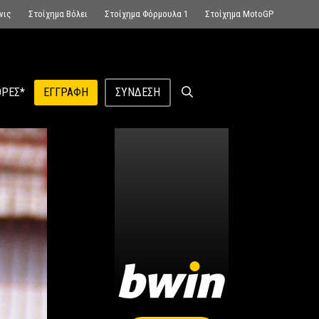
νις
Στοίχημα Βόλει
Στοίχημα Φόρμουλα 1
Στοίχημα MotoGP
ΡΕΣ*
ΕΓΓΡΑΦΉ
ΣΎΝΔΕΣΗ