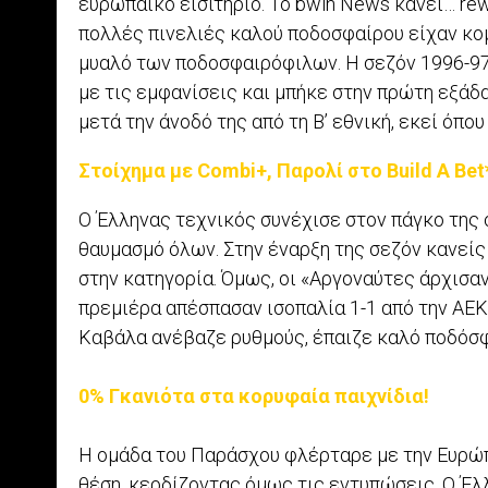
ευρωπαϊκό εισιτήριο. Το bwin News κάνει… rew
πολλές πινελιές καλού ποδοσφαίρου είχαν κο
μυαλό των ποδοσφαιρόφιλων. Η σεζόν 1996-97 
με τις εμφανίσεις και μπήκε στην πρώτη εξάδα
μετά την άνοδό της από τη Β’ εθνική, εκεί όπ
Στοίχημα
με
Combi+, Παρολί
στο
Build A Bet
Ο Έλληνας τεχνικός συνέχισε στον πάγκο της 
θαυμασμό όλων. Στην έναρξη της σεζόν κανεί
στην κατηγορία. Όμως, οι «Αργοναύτες άρχισα
πρεμιέρα απέσπασαν ισοπαλία 1-1 από την ΑΕΚ
Καβάλα ανέβαζε ρυθμούς, έπαιζε καλό ποδόσφα
0% Γκανιότα στα κορυφαία παιχνίδια!
Η ομάδα του Παράσχου φλέρταρε με την Ευρώπη
θέση, κερδίζοντας όμως τις εντυπώσεις. Ο Έλ