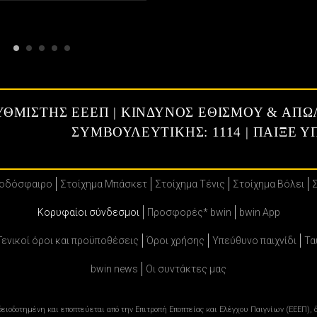
ΡΥΘΜΙΣΤΗΣ ΕΕΕΠ | ΚΙΝΔΥΝΟΣ ΕΘΙΣΜΟΥ & ΑΠΩ
ΣΥΜΒΟΥΛΕΥΤΙΚΗΣ: 1114 | ΠΑΙΞΕ 
Ποδόσφαιρο
Στοίχημα Μπάσκετ
Στοίχημα Τένις
Στοίχημα Βόλει
Κορυφαίοι σύνδεσμοι
Προσφορές* bwin
bwin App
Γενικοί όροι και προϋποθέσεις
Όροι χρήσης
Υπεύθυνο παιχνίδι
Τα
bwin news
Oι συντάκτες μας
 αδειοδοτημένη και εποπτεύεται από την Επιτροπή Εποπτείας και Ελέγχου Παιγνίων (ΕΕΕΠ)