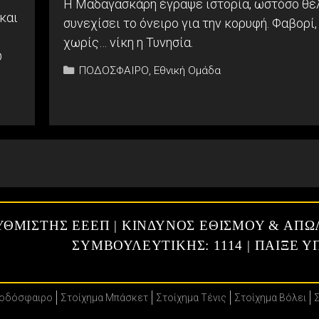
Η Μαδαγασκάρη έγραψε ιστορία, ωστόσο θέ
και
συνεχίσει το όνειρο για την κορυφή. Φαβορί,
χωρίς… νίκη η Τυνησία.
υ
Categories
ΠΟΔΟΣΦΑΙΡΟ
,
Εθνική Ομάδα
ΡΥΘΜΙΣΤΗΣ ΕΕΕΠ | ΚΙΝΔΥΝΟΣ ΕΘΙΣΜΟΥ & ΑΠΩ
ΣΥΜΒΟΥΛΕΥΤΙΚΗΣ: 1114 | ΠΑΙΞΕ 
Ποδόσφαιρο
Στοίχημα Μπάσκετ
Στοίχημα Τένις
Στοίχημα Βόλει