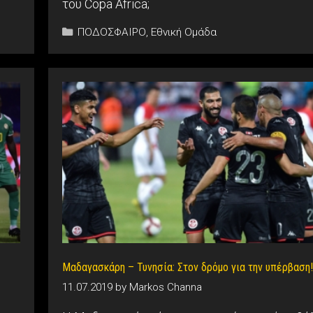
του Copa Africa;
Categories
ΠΟΔΟΣΦΑΙΡΟ
,
Εθνική Ομάδα
Μαδαγασκάρη – Τυνησία: Στον δρόμο για την υπέρβαση!
11.07.2019
by
Markos Channa