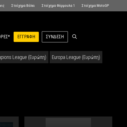
νις
Στοίχημα Βόλει
Στοίχημα Φόρμουλα 1
Στοίχημα MotoGP
ΡΕΣ*
ΕΓΓΡΑΦΉ
ΣΎΝΔΕΣΗ
pions League (Ευρώπη)
Europa League (Ευρώπη)