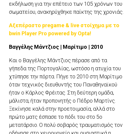
εκδήλωση για την επέτειο των 105 χρόνων του
σωματείου, ανακηρύχθηκε παίκτης της χρονιάς.
Αξεπέραστο pregame & live στοίχημα με το
bwin Player Pro powered by Opta!
Βαγγέλης Μάντζιος | Μαρίτιμο | 2010
Kαι ο Βαγγέλης Μάντζιος πέρασε από τα
γήπεδα της Πορτογαλίας, ωστόσο η ατυχία του
χτύπησε την πόρτα. Πήγε το 2010 στη Μαρίτιμο
όταν τεχνικός διευθυντής του Παναθηναϊκού
ήταν ο Κάρλος Φρέιτας. Στη δεύτερη ομάδα,
μάλιστα, ήταν προπονητής ο Πέδρο Μαρτίνς.
Ξεκίνησε καλά στην προετοιμασία, αλλά στο
πρώτο ματς έσπασε το πόδι του στο 5ο
μετατάρσιο. Ο πολύ σοβαρός τραυματισμός τον
οδήγησε στο χειρουργείο και ουσιαστικά η