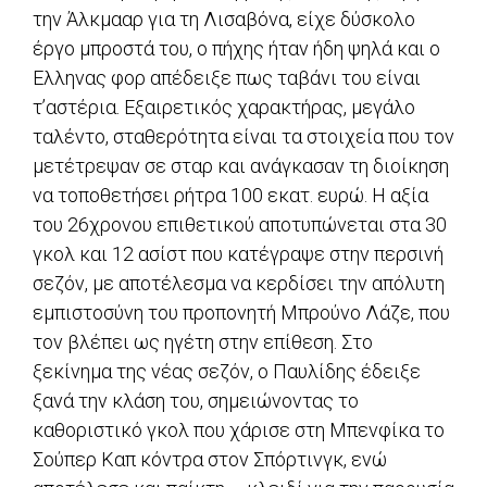
την Άλκμααρ για τη Λισαβόνα, είχε δύσκολο
έργο μπροστά του, ο πήχης ήταν ήδη ψηλά και ο
Ελληνας φορ απέδειξε πως ταβάνι του είναι
τ’αστέρια. Εξαιρετικός χαρακτήρας, μεγάλο
ταλέντο, σταθερότητα είναι τα στοιχεία που τον
μετέτρεψαν σε σταρ και ανάγκασαν τη διοίκηση
να τοποθετήσει ρήτρα 100 εκατ. ευρώ. Η αξία
του 26χρονου επιθετικού αποτυπώνεται στα 30
γκολ και 12 ασίστ που κατέγραψε στην περσινή
σεζόν, με αποτέλεσμα να κερδίσει την απόλυτη
εμπιστοσύνη του προπονητή Μπρούνο Λάζε, που
τον βλέπει ως ηγέτη στην επίθεση. Στο
ξεκίνημα της νέας σεζόν, ο Παυλίδης έδειξε
ξανά την κλάση του, σημειώνοντας το
καθοριστικό γκολ που χάρισε στη Μπενφίκα το
Σούπερ Καπ κόντρα στον Σπόρτινγκ, ενώ