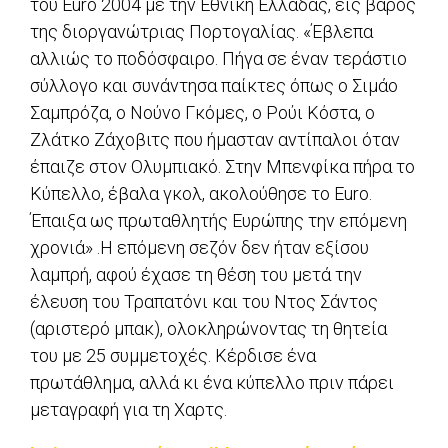
του Euro 2004 με την Εθνική Ελλάδας, εις βάρος
της διοργανώτριας Πορτογαλίας. «Έβλεπα
αλλιώς το ποδόσφαιρο. Πήγα σε έναν τεράστιο
σύλλογο και συνάντησα παίκτες όπως ο Σιμάο
Σαμπρόζα, ο Νούνο Γκόμες, ο Ρούι Κόστα, ο
Ζλάτκο Ζάχοβιτς που ήμασταν αντίπαλοι όταν
έπαιζε στον Ολυμπιακό. Στην Μπενφίκα πήρα το
Κύπελλο, έβαλα γκολ, ακολούθησε το Euro.
Έπαιξα ως πρωταθλητής Ευρώπης την επόμενη
χρονιά» .Η επόμενη σεζόν δεν ήταν εξίσου
λαμπρή, αφού έχασε τη θέση του μετά την
έλευση του Τραπατόνι και του Ντος Σάντος
(αριστερό μπακ), ολοκληρώνοντας τη θητεία
του με 25 συμμετοχές. Κέρδισε ένα
πρωτάθλημα, αλλά κι ένα κύπελλο πριν πάρει
μεταγραφή για τη Χαρτς.