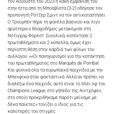
τον Αύγουστο του 2023 η κακή εμφάνισή του
στην ήττα από τη Μποαβίστα (3-2) οδήγησε τον
προπονητή Ρότζερ Σμιντ να τον αντικαταστήσει.
Ο Τρουμπέν πήρε τη φανέλα βασικού και λίγο
αργότερα ο Βλαχοδήμος μετακόμισε στη
Νότιγχαμ Φόρεστ. Συνολικά, κατέκτησε 2
πρωταθλήματα και 2 κύπελλα, όμως έχει
περίοπτη θέση στην καρδιά των φίλων του
συλλόγου. ««Οι πανηγυρισμοί για την κατάκτηση
του πρωταθλήματος στο Marquês de Pombal.
Και φυσικά όλα τα ευρωπαϊκά παιχνίδια με την
Μπενφίκα ήταν φανταστικά. Αλλά αν πρέπει να
διαλέξω ένα παιχνίδι, αυτό είναι το πλέι οφ του
Champions League, στο γήπεδο της Αϊντχόφεν,
στο οποίο προκριθήκαμε παρότι μείναμε με
δέκα παίκτες» τονίζει ο ίδιος για τις
καλύτερές του στιγμές.