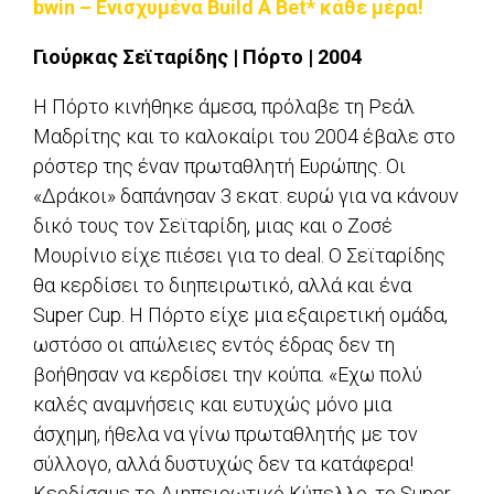
bwin – Ενισχυμένα Build A Bet* κάθε μέρα!
Γιούρκας Σεϊταρίδης | Πόρτο | 2004
Η Πόρτο κινήθηκε άμεσα, πρόλαβε τη Ρεάλ
Μαδρίτης και το καλοκαίρι του 2004 έβαλε στο
ρόστερ της έναν πρωταθλητή Ευρώπης. Οι
«Δράκοι» δαπάνησαν 3 εκατ. ευρώ για να κάνουν
δικό τους τον Σεϊταρίδη, μιας και ο Ζοσέ
Μουρίνιο είχε πιέσει για το deal. Ο Σεϊταρίδης
θα κερδίσει το διηπειρωτικό, αλλά και ένα
Super Cup. Η Πόρτο είχε μια εξαιρετική ομάδα,
ωστόσο οι απώλειες εντός έδρας δεν τη
βοήθησαν να κερδίσει την κούπα. «Εχω πολύ
καλές αναμνήσεις και ευτυχώς μόνο μια
άσχημη, ήθελα να γίνω πρωταθλητής με τον
σύλλογο, αλλά δυστυχώς δεν τα κατάφερα!
Κερδίσαμε το Διηπειρωτικό Κύπελλο, το Super