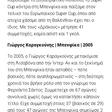
Cup κόντρα στη Μπενφίκα και παίξαμε στον
τελικό του Ευρωπαϊκού Super Cup, όπου από
ατυχία χάσαμε από τη Βαλένθια» έχει πει ο
ίδιος. Με τους «Δράκους» μέτρησε 41
συμμετοχές, καμία ασίστ και 1 γκολ.
Γιώργος Καραγκούνης | Μπενφίκα | 2005
Το 2005, ο Γιώργος Καραγκούνης μετακόμισε
στη Λισαβόνα από την Ίντερ. Αν και το ξεκίνημά
του στη Μπενφίκα ήταν ασταθές – πότε
βασικός, πότε αναπληρωματικός – στη δεύτερη
χρονιά του βρήκε ρόλο υπό τον γνώριμο του
Φερνάντο Σάντος. Συμμετείχε σε 67 αγώνες
συνολικά, χωρίς όμως να κατακτήσει κάποιον
τίτλο. Είχε συμμετοχή στους 37 (βασικός σε 29)
από τους 47 αγώνες της Μπενφίκα, σημείωσε 2