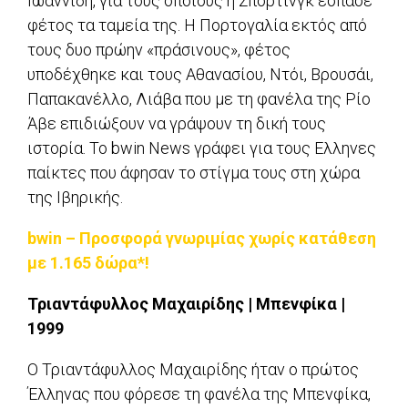
Ιωαννίδη, για τους οποίους η Σπόρτινγκ έσπασε
φέτος τα ταμεία της. Η Πορτογαλία εκτός από
τους δυο πρώην «πράσινους», φέτος
υποδέχθηκε και τους Αθανασίου, Ντόι, Βρουσάι,
Παπακανέλλο, Λιάβα που με τη φανέλα της Ρίο
Άβε επιδιώξουν να γράψουν τη δική τους
ιστορία. Το bwin News γράφει για τους Ελληνες
παίκτες που άφησαν το στίγμα τους στη χώρα
της Ιβηρικής.
bwin – Προσφορά γνωριμίας χωρίς κατάθεση
με 1.165 δώρα*!
Τριαντάφυλλος Μαχαιρίδης | Μπενφίκα |
1999
Ο Τριαντάφυλλος Μαχαιρίδης ήταν ο πρώτος
Έλληνας που φόρεσε τη φανέλα της Μπενφίκα,