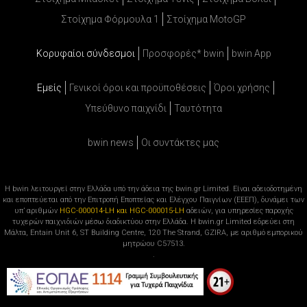
Στοίχημα Φόρμουλα 1
Στοίχημα MotoGP
Κορυφαίοι σύνδεσμοι
Προσφορές* bwin
bwin App
Εμείς
Γενικοί όροι και προϋποθέσεις
Όροι χρήσης
Υπεύθυνο παιχνίδι
Ταυτότητα
bwin news
Oι συντάκτες μας
Η bwin λειτουργεί στην Ελλάδα υπό την άδεια της bwin.gr Limited. Είναι αδειοδοτημένη
και εποπτεύεται από την Επιτροπή Εποπτείας και Ελέγχου Παιγνίων (ΕΕΕΠ), δυνάμει των
υπ’ αριθμών
HGC-000014-LH και HGC-000015-LH
αδειών, για υπηρεσίες παροχής
τυχερών παιχνιδιών μέσω διαδικτύου στην Ελλάδα. Η bwin.gr Limited εδρεύει στη
Μάλτα, Entain Unit 6, ST Building Centre, 120 The Strand, GZIRA, με αριθμό εμπορικού
μητρώου C57513.
.