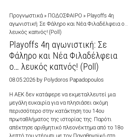
Προγνωστικά
»
ΠΟΔΟΣΦΑΙΡΟ
»
Playoffs 4η
αγωνιστική: Σε Φάληρο και Νέα Φιλαδέλφεια ο…
λευκός καπνός! (Poll)
Playoffs 4η αγωνιστική: Σε
Φάληρο και Νέα Φιλαδέλφεια
ο… λευκός καπνός! (Poll)
08.05.2026
by
Polydoros Papadopoulos
Η ΑΕΚ δεν κατάφερε να εκμεταλλευτεί μια
μεγάλη ευκαιρία για να πλησιάσει ακόμη
περισσότερο στην κατάκτηση του 14ου
πρωταθλήματος της ιστορίας της. Παρότι
απέκτησε αριθμητικό πλεονέκτημα από το 18ο
λεπτό του ντέρμπι με τον Παναθηναϊκό στη