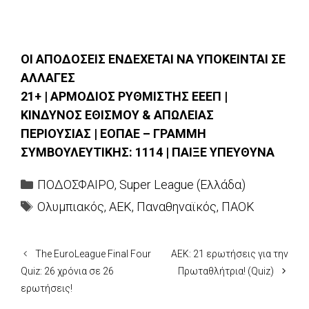
ΟΙ ΑΠΟΔΟΣΕΙΣ ΕΝΔΕΧΕΤΑΙ ΝΑ ΥΠΟΚΕΙΝΤΑΙ ΣΕ
ΑΛΛΑΓΕΣ
21+ | ΑΡΜΟΔΙΟΣ ΡΥΘΜΙΣΤΗΣ ΕΕΕΠ |
ΚΙΝΔΥΝΟΣ ΕΘΙΣΜΟΥ & ΑΠΩΛΕΙΑΣ
ΠΕΡΙΟΥΣΙΑΣ | ΕΟΠΑΕ – ΓΡΑΜΜΗ
ΣΥΜΒΟΥΛΕΥΤΙΚΗΣ: 1114 | ΠΑΙΞΕ ΥΠΕΥΘΥΝΑ
Categories
ΠΟΔΟΣΦΑΙΡΟ
,
Super League (Ελλάδα)
Tags
Ολυμπιακός
,
ΑΕΚ
,
Παναθηναϊκός
,
ΠΑΟΚ
The EuroLeague Final Four
ΑΕΚ: 21 ερωτήσεις για την
Quiz: 26 χρόνια σε 26
Πρωταθλήτρια! (Quiz)
ερωτήσεις!