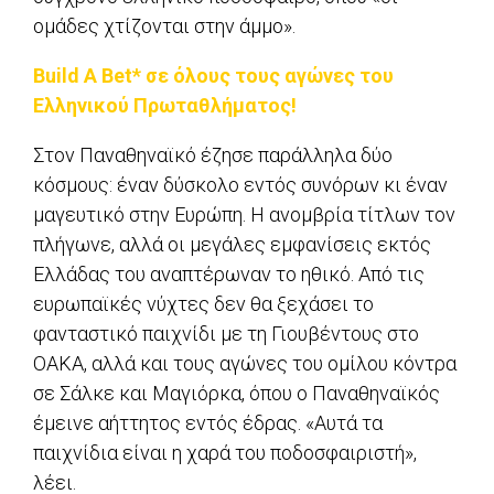
ομάδες χτίζονται στην άμμο».
Build A Bet* σε όλους τους αγώνες του
Ελληνικού Πρωταθλήματος!
Στον Παναθηναϊκό έζησε παράλληλα δύο
κόσμους: έναν δύσκολο εντός συνόρων κι έναν
μαγευτικό στην Ευρώπη. Η ανομβρία τίτλων τον
πλήγωνε, αλλά οι μεγάλες εμφανίσεις εκτός
Ελλάδας του αναπτέρωναν το ηθικό. Από τις
ευρωπαϊκές νύχτες δεν θα ξεχάσει το
φανταστικό παιχνίδι με τη Γιουβέντους στο
ΟΑΚΑ, αλλά και τους αγώνες του ομίλου κόντρα
σε Σάλκε και Μαγιόρκα, όπου ο Παναθηναϊκός
έμεινε αήττητος εντός έδρας. «Αυτά τα
παιχνίδια είναι η χαρά του ποδοσφαιριστή»,
λέει.