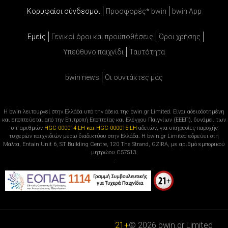
Κορυφαίοι σύνδεσμοι
Προσφορές* bwin
bwin App
Εμείς
Γενικοί όροι και προϋποθέσεις
Όροι χρήσης
Υπεύθυνο παιχνίδι
Ταυτότητα
bwin news
Oι συντάκτες μας
Η bwin λειτουργεί στην Ελλάδα υπό την άδεια της bwin.gr Limited. Είναι αδειοδοτημένη
και εποπτεύεται από την Επιτροπή Εποπτείας και Ελέγχου Παιγνίων (ΕΕΕΠ), δυνάμει των
υπ’ αριθμών
HGC-000014-LH και HGC-000015-LH
αδειών, για υπηρεσίες παροχής
τυχερών παιχνιδιών μέσω διαδικτύου στην Ελλάδα. Η bwin.gr Limited εδρεύει στη
Μάλτα, Entain Unit 6, ST Building Centre, 120 The Strand, GZIRA, με αριθμό εμπορικού
μητρώου C57513.
.
21+
© 2026 bwin.gr Limited