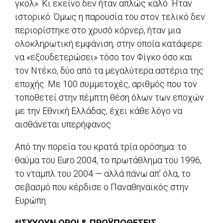
γκολ». Κι εκείνο δεν ήταν απλώς καλό. Ήταν
ιστορικό. Όμως η παρουσία του στον τελικό δεν
περιορίστηκε στο χρυσό κόρνερ, ήταν μια
ολοκληρωτική εμφάνιση, στην οποία κατάφερε
να «εξουδετερώσει» τόσο τον Φίγκο όσο και
τον Ντέκο, δύο από τα μεγαλύτερα αστέρια της
εποχής. Με 100 συμμετοχές, αριθμός που τον
τοποθετεί στην πέμπτη θέση όλων των εποχών
με την Εθνική Ελλάδας, έχει κάθε λόγο να
αισθάνεται υπερήφανος.
Από την πορεία του κρατά τρία ορόσημα: το
θαύμα του Euro 2004, το πρωτάθλημα του 1996,
το νταμπλ του 2004 — αλλά πάνω απ’ όλα, το
σεβασμό που κέρδισε ο Παναθηναϊκός στην
Ευρώπη.
*ΙΣΧΥΟΥΝ ΟΡΟΙ & ΠΡΟΫΠΟΘΕΣΕΙΣ