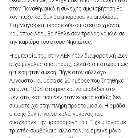
Θεωρούσε πως αν είχε πάει από τον Ολυμπιακό
στον Παναθηναϊκό, η συνεχής αμφισβήτηση θα
τον πίεζε και δεν θα μπορούσε να αποδώσει.
Στη Μαγιόρκα πέρασε δύο απίστευτα χρόνια,
και, όπως λέει, θα ήθελε σαν τρελός να κλείσει
την καριέρα του στους Νησιώτες.
Η εμπειρία του στην ΑΕΚ ήταν διαφορετική. Δεν
είχε μεγάλες απαιτήσεις, αλλά διαπίστωσε πως
η πίεση ήταν άμεση. Πήγε στον σύλλογο
Αύγουστο και μέσα σε 20 ημέρες του ζητήθηκε
να είναι 100% έτοιμος και να αποδίδει στο
μέγιστο, κάτι που δεν ήταν εφικτό καθώς δεν
συμμετείχε στην πλήρη προετοιμασία. Η ομάδα
επίσης δεν πήγαινε καλά, γεγονός που
δυσχέρανε την προσαρμογή του. Είχε υπογράψει
τριετές συμβόλαιο, αλλά τελικά έμεινε μόνο