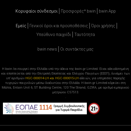
Κορυφαίοι σύνδεσμοι
Προσφορές* bwin
bwin App
Εμείς
Γενικοί όροι και προϋποθέσεις
Όροι χρήσης
Υπεύθυνο παιχνίδι
Ταυτότητα
bwin news
Oι συντάκτες μας
Η bwin λειτουργεί στην Ελλάδα υπό την άδεια της bwin.gr Limited. Είναι αδειοδοτημένη
και εποπτεύεται από την Επιτροπή Εποπτείας και Ελέγχου Παιγνίων (ΕΕΕΠ), δυνάμει των
υπ’ αριθμών
HGC-000014-LH και HGC-000015-LH
αδειών, για υπηρεσίες παροχής
τυχερών παιχνιδιών μέσω διαδικτύου στην Ελλάδα. Η bwin.gr Limited εδρεύει στη
Μάλτα, Entain Unit 6, ST Building Centre, 120 The Strand, GZIRA, με αριθμό εμπορικού
μητρώου C57513.
.