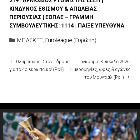
21+ | ΑΡΜΟΔΙΟΣ ΡΥΘΜΙΣΤΗΣ ΕΕΕΠ |
ΚΙΝΔΥΝΟΣ ΕΘΙΣΜΟΥ & ΑΠΩΛΕΙΑΣ
ΠΕΡΙΟΥΣΙΑΣ | ΕΟΠΑΕ – ΓΡΑΜΜΗ
ΣΥΜΒΟΥΛΕΥΤΙΚΗΣ: 1114 | ΠΑΙΞΕ ΥΠΕΥΘΥΝΑ
Categories
ΜΠΑΣΚΕΤ
,
Euroleague (Ευρώπη)
Ολυμπιακός: Στον… δρόμο
Παγκόσμιο Κύπελλο 2026:
για το 4ο ευρωπαϊκό! (Poll)
Ημερομηνίες, ώρες & αγώνες
του Μουντιάλ (Poll)