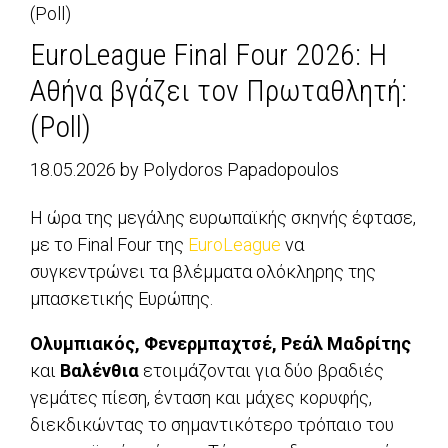
(Poll)
EuroLeague Final Four 2026: Η
Αθήνα βγάζει τον Πρωταθλητή:
(Poll)
18.05.2026
by
Polydoros Papadopoulos
Η ώρα της μεγάλης ευρωπαϊκής σκηνής έφτασε,
με το Final Four της
EuroLeague
να
συγκεντρώνει τα βλέμματα ολόκληρης της
μπασκετικής Ευρώπης.
Ολυμπιακός, Φενερμπαχτσέ, Ρεάλ Μαδρίτης
και
Βαλένθια
ετοιμάζονται για δύο βραδιές
γεμάτες πίεση, ένταση και μάχες κορυφής,
διεκδικώντας το σημαντικότερο τρόπαιο του