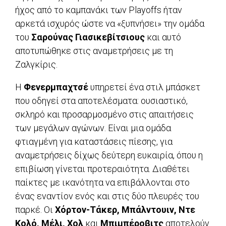
ήχος από το καμπανάκι των Playoffs ήταν
αρκετά ισχυρός ώστε να «ξυπνήσει» την ομάδα
του
Σαρούνας Γιασικεβίτσιους
και αυτό
αποτυπώθηκε στις αναμετρήσεις με τη
Ζαλγκίρις.
Η
Φενερμπαχτσέ
υπηρετεί ένα στιλ μπάσκετ
που οδηγεί στα αποτελέσματα: ουσιαστικό,
σκληρό και προσαρμοσμένο στις απαιτήσεις
των μεγάλων αγώνων. Είναι μια ομάδα
φτιαγμένη για καταστάσεις πίεσης, για
αναμετρήσεις δίχως δεύτερη ευκαιρία, όπου η
επιβίωση γίνεται προτεραιότητα. Διαθέτει
παίκτες με ικανότητα να επιβάλλονται στο
ένας εναντίον ενός και στις δύο πλευρές του
παρκέ. Οι
Χόρτον-Τάκερ, Μπάλντουιν, Ντε
Κολό, Μέλι, Χολ
και
Μπιμπέροβιτς
αποτελούν