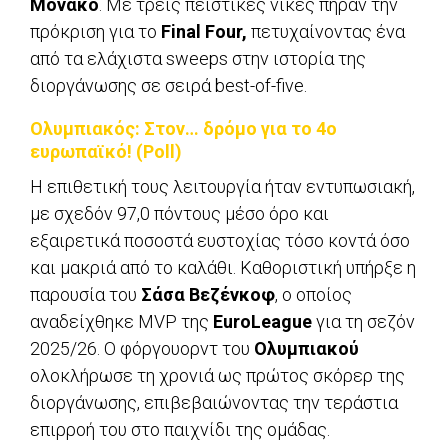
Μονακό
. Με τρεις πειστικές νίκες πήραν την
πρόκριση για το
Final Four,
πετυχαίνοντας ένα
από τα ελάχιστα sweeps στην ιστορία της
διοργάνωσης σε σειρά best-of-five.
Ολυμπιακός: Στον… δρόμο για το 4ο
ευρωπαϊκό! (Poll)
Η επιθετική τους λειτουργία ήταν εντυπωσιακή,
με σχεδόν 97,0 πόντους μέσο όρο και
εξαιρετικά ποσοστά ευστοχίας τόσο κοντά όσο
και μακριά από το καλάθι. Καθοριστική υπήρξε η
παρουσία του
Σάσα Βεζένκοφ
, ο οποίος
αναδείχθηκε MVP της
EuroLeague
για τη σεζόν
2025/26. Ο φόργουορντ του
Ολυμπιακού
ολοκλήρωσε τη χρονιά ως πρώτος σκόρερ της
διοργάνωσης, επιβεβαιώνοντας την τεράστια
επιρροή του στο παιχνίδι της ομάδας.