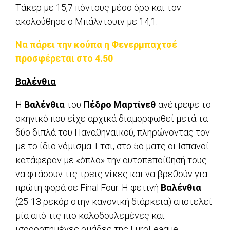
Τάκερ με 15,7 πόντους μέσο όρο και τον
ακολούθησε ο Μπάλντουιν με 14,1.
Να πάρει την κούπα η Φενερμπαχτσέ
προσφέρεται στο 4.50
Bαλένθια
Η
Βαλένθια
του
Πέδρο Μαρτίνεθ
ανέτρεψε το
σκηνικό που είχε αρχικά διαμορφωθεί μετά τα
δύο διπλά του Παναθηναϊκού, πληρώνοντας τον
με το ίδιο νόμισμα. Ετσι, στο 5ο ματς οι Ισπανοί
κατάφεραν με «όπλο» την αυτοπεποίθησή τους
να φτάσουν τις τρεις νίκες και να βρεθούν για
πρώτη φορά σε Final Four. Η φετινή
Βαλένθια
(25-13 ρεκόρ στην κανονική διάρκεια) αποτελεί
μία από τις πιο καλοδουλεμένες και
ισορροπημένες ομάδες της EuroLeague.