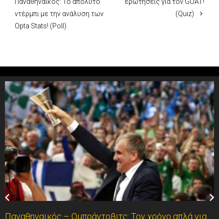
Παναθηναϊκός: Το απόλυτο
ερωτήσεις για τον GOAT!
ντέρμπι με την ανάλυση των
(Quiz)
Opta Stats! (Poll)
Παναθηναϊκός – Ομπράντοβιτς: Τον χρόνο απλά για