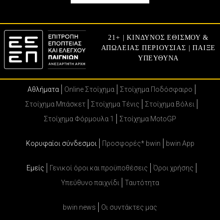
21+ | ΚΙΝΔΥΝΟΣ ΕΘΙΣΜΟΥ &
ΑΠΩΛΕΙΑΣ ΠΕΡΙΟΥΣΙΑΣ | ΠΑΙΞΕ
ΥΠΕΥΘΥΝΑ
Αθλήματα
Online Στοίχημα
Στοίχημα Ποδόσφαιρο
Στοίχημα Μπάσκετ
Στοίχημα Τένις
Στοίχημα Βόλει
Στοίχημα Φόρμουλα 1
Στοίχημα MotoGP
Κορυφαίοι σύνδεσμοι
Προσφορές* bwin
bwin App
Εμείς
Γενικοί όροι και προϋποθέσεις
Όροι χρήσης
Υπεύθυνο παιχνίδι
Ταυτότητα
bwin news
Oι συντάκτες μας