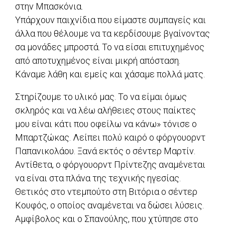
στην Μπασκόνια.
Υπάρχουν παιχνίδια που είμαστε συμπαγείς και
άλλα που θέλουμε να τα κερδίσουμε βγαίνοντας
σα μονάδες μπροστά. Το να είσαι επιτυχημένος
από αποτυχημένος είναι μικρή απόσταση.
Κάναμε λάθη και εμείς και χάσαμε πολλά ματς.
Στηρίζουμε το υλικό μας. Το να είμαι όμως
σκληρός και να λέω αλήθειες στους παίκτες
μου είναι κάτι που οφείλω να κάνω» τόνισε ο
Μπαρτζώκας. Λείπει πολύ καιρό ο φόργουορντ
Παπανικολάου. Ξανά εκτός ο σέντερ Μαρτίν.
Αντίθετα, ο φόργουορντ Πρίντεζης αναμένεται
να είναι στα πλάνα της τεχνικής ηγεσίας.
Θετικός στο ντεμπούτο στη Βιτόρια ο σέντερ
Κουφός, ο οποίος αναμένεται να δώσει λύσεις.
Αμφίβολος και ο Σπανούλης, που χτύπησε στο