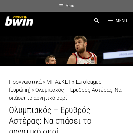
Skip
Menu
to
content
MENU
Προγνωστικά
»
ΜΠΑΣΚΕΤ
»
Euroleague
(Ευρώπη)
»
Ολυμπιακός – Ερυθρός Αστέρας: Να
σπάσει το αρνητικό σερί
Ολυμπιακός – Ερυθρός
Αστέρας: Να σπάσει το
αρνητικό σερί