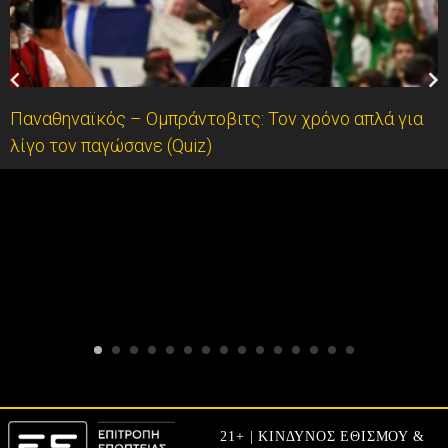
Παναθηναϊκός – Ομπράντοβιτς: Τον χρόνο απλά για
λίγο τον παγώσανε (Quiz)
21+ | ΚΙΝΔΥΝΟΣ ΕΘΙΣΜΟΥ &