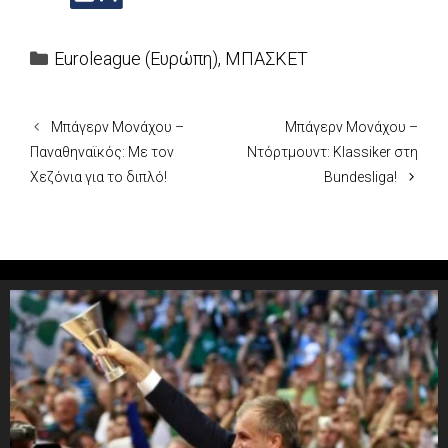
Categories
Euroleague (Ευρώπη)
,
ΜΠΑΣΚΕΤ
Μπάγερν Μονάχου –
Μπάγερν Μονάχου –
Παναθηναϊκός: Με τον
Ντόρτμουντ: Klassiker στη
Χεζόνια για το διπλό!
Bundesliga!