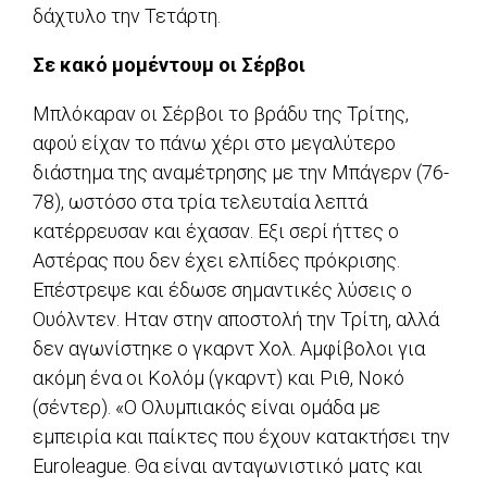
δάχτυλο την Τετάρτη.
Σε κακό μομέντουμ οι Σέρβοι
Μπλόκαραν οι Σέρβοι το βράδυ της Τρίτης,
αφού είχαν το πάνω χέρι στο μεγαλύτερο
διάστημα της αναμέτρησης με την Μπάγερν (76-
78), ωστόσο στα τρία τελευταία λεπτά
κατέρρευσαν και έχασαν. Εξι σερί ήττες ο
Αστέρας που δεν έχει ελπίδες πρόκρισης.
Επέστρεψε και έδωσε σημαντικές λύσεις ο
Ουόλντεν. Ηταν στην αποστολή την Τρίτη, αλλά
δεν αγωνίστηκε ο γκαρντ Χολ. Αμφίβολοι για
ακόμη ένα οι Κολόμ (γκαρντ) και Ριθ, Νοκό
(σέντερ). «Ο Ολυμπιακός είναι ομάδα με
εμπειρία και παίκτες που έχουν κατακτήσει την
Euroleague. Θα είναι ανταγωνιστικό ματς και