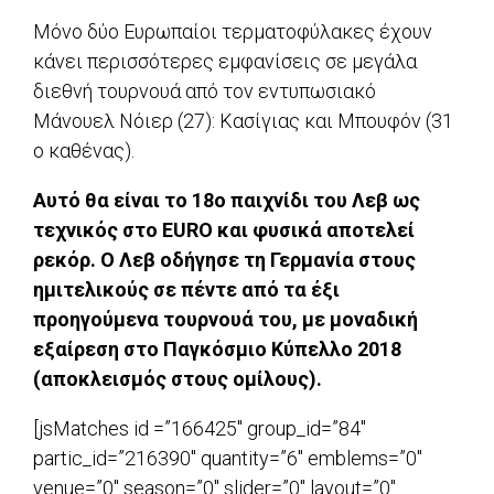
Μόνο δύο Ευρωπαίοι τερματοφύλακες έχουν
κάνει περισσότερες εμφανίσεις σε μεγάλα
διεθνή τουρνουά από τον εντυπωσιακό
Μάνουελ Νόιερ (27): Κασίγιας και Μπουφόν (31
ο καθένας).
Αυτό θα είναι το 18ο παιχνίδι του Λεβ ως
τεχνικός στο EURO και φυσικά αποτελεί
ρεκόρ. Ο Λεβ οδήγησε τη Γερμανία στους
ημιτελικούς σε πέντε από τα έξι
προηγούμενα τουρνουά του, με μοναδική
εξαίρεση στο Παγκόσμιο Κύπελλο 2018
(αποκλεισμός στους ομίλους).
[jsMatches id =”166425″ group_id=”84″
partic_id=”216390″ quantity=”6″ emblems=”0″
venue=”0″ season=”0″ slider=”0″ layout=”0″