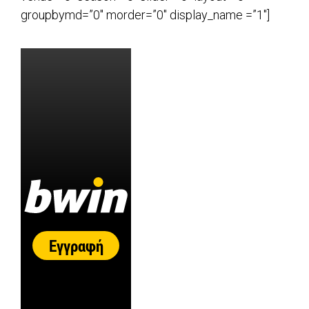
groupbymd=”0″ morder=”0″ display_name =”1″]