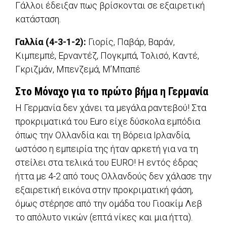
Γάλλοι έδειξαν πως βρίσκονται σε εξαιρετική
κατάσταση.
Γαλλία (4-3-1-2):
Γιορίς, Παβάρ, Βαράν,
Κιμπεμπέ, Ερναντέζ, Πογκμπά, Τολισό, Καντέ,
Γκριζμάν, Μπενζεμά, Μ’Μπαπέ
Στο Μόναχο για το πρώτο βήμα η Γερμανία
Η Γερμανία δεν χάνει τα μεγάλα ραντεβού! Στα
προκριματικά του Εuro είχε δύσκολα εμπόδια
όπως την Ολλανδία και τη Βόρεια Ιρλανδία,
ωστόσο η εμπειρία της ήταν αρκετή για να τη
στείλει στα τελικά του EURO! Η εντός έδρας
ήττα με 4-2 από τους Ολλανδούς δεν χάλασε την
εξαιρετική εικόνα στην προκριματική φάση,
όμως στέρησε από την ομάδα του Γιοακίμ Λεβ
το απόλυτο νικών (επτά νίκες και μια ήττα).