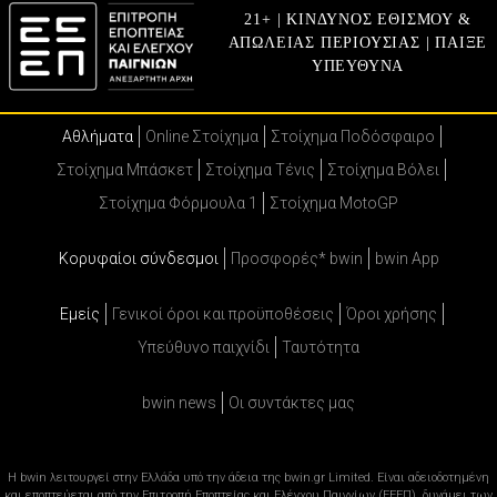
21+ | ΚΙΝΔΥΝΟΣ ΕΘΙΣΜΟΥ &
ΑΠΩΛΕΙΑΣ ΠΕΡΙΟΥΣΙΑΣ | ΠΑΙΞΕ
ΥΠΕΥΘΥΝΑ
Αθλήματα
Online Στοίχημα
Στοίχημα Ποδόσφαιρο
Στοίχημα Μπάσκετ
Στοίχημα Τένις
Στοίχημα Βόλει
Στοίχημα Φόρμουλα 1
Στοίχημα MotoGP
Κορυφαίοι σύνδεσμοι
Προσφορές* bwin
bwin App
Εμείς
Γενικοί όροι και προϋποθέσεις
Όροι χρήσης
Υπεύθυνο παιχνίδι
Ταυτότητα
bwin news
Oι συντάκτες μας
Η bwin λειτουργεί στην Ελλάδα υπό την άδεια της bwin.gr Limited. Είναι αδειοδοτημένη
και εποπτεύεται από την Επιτροπή Εποπτείας και Ελέγχου Παιγνίων (ΕΕΕΠ), δυνάμει των