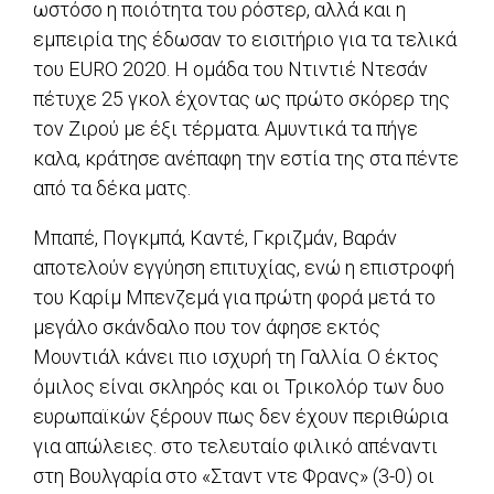
ωστόσο η ποιότητα του ρόστερ, αλλά και η
εμπειρία της έδωσαν το εισιτήριο για τα τελικά
του EURO 2020. Η ομάδα του Ντιντιέ Ντεσάν
πέτυχε 25 γκολ έχοντας ως πρώτο σκόρερ της
τον Ζιρού με έξι τέρματα. Αμυντικά τα πήγε
καλα, κράτησε ανέπαφη την εστία της στα πέντε
από τα δέκα ματς.
Μπαπέ, Πογκμπά, Καντέ, Γκριζμάν, Βαράν
αποτελούν εγγύηση επιτυχίας, ενώ η επιστροφή
του Καρίμ Μπενζεμά για πρώτη φορά μετά το
μεγάλο σκάνδαλο που τον άφησε εκτός
Μουντιάλ κάνει πιο ισχυρή τη Γαλλία. Ο έκτος
όμιλος είναι σκληρός και οι Τρικολόρ των δυο
ευρωπαϊκών ξέρουν πως δεν έχουν περιθώρια
για απώλειες. στο τελευταίο φιλικό απέναντι
στη Βουλγαρία στο «Σταντ ντε Φρανς» (3-0) oι