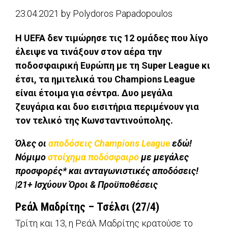
23.04.2021
by
Polydoros Papadopoulos
Η UEFA δεν τιμώρησε τις 12 ομάδες που λίγο
έλειψε να τινάξουν στον αέρα την
ποδοσφαιρική Ευρώπη με τη Super League κι
έτσι, τα ημιτελικά του Champions League
είναι έτοιμα για σέντρα. Δυο μεγάλα
ζευγάρια και δυο εισιτήρια περιμένουν για
τον τελικό της Κωνσταντινούπολης.
Όλες οι
αποδόσεις Champions League
εδώ!
Νόμιμο
στοίχημα ποδόσφαιρο
με μεγάλες
προσφορές* και ανταγωνιστικές αποδόσεις!
|21+ Ισχύουν Όροι & Προϋποθέσεις
Ρεάλ Μαδρίτης – Τσέλσι (27/4)
Τρίτη και 13, η Ρεάλ Μαδρίτης κρατούσε το