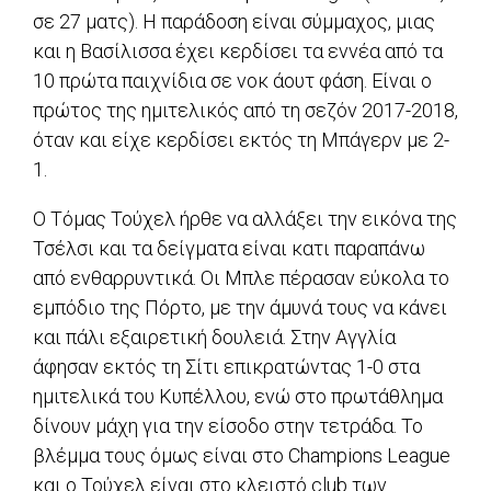
σε 27 ματς). Η παράδοση είναι σύμμαχος, μιας
και η Βασίλισσα έχει κερδίσει τα εννέα από τα
10 πρώτα παιχνίδια σε νοκ άουτ φάση. Είναι ο
πρώτος της ημιτελικός από τη σεζόν 2017-2018,
όταν και είχε κερδίσει εκτός τη Μπάγερν με 2-
1.
Ο Τόμας Τούχελ ήρθε να αλλάξει την εικόνα της
Τσέλσι και τα δείγματα είναι κατι παραπάνω
από ενθαρρυντικά. Οι Μπλε πέρασαν εύκολα το
εμπόδιο της Πόρτο, με την άμυνά τους να κάνει
και πάλι εξαιρετική δουλειά. Στην Αγγλία
άφησαν εκτός τη Σίτι επικρατώντας 1-0 στα
ημιτελικά του Κυπέλλου, ενώ στο πρωτάθλημα
δίνουν μάχη για την είσοδο στην τετράδα. Το
βλέμμα τους όμως είναι στο Champions League
και ο Τούχελ είναι στο κλειστό club των