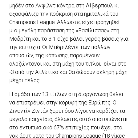
μηδέν στο Ανφιλντ κόντρα στη Λίβερπουλ κι
εξασφάλιζε την πρόκριση στα ημιτελικά του
Champions League. Aλλωστε, είχε προηγηθεί
μια μεγάλη παράσταση της «Βασίλισσας» στη
Μαδρίτη και το 3-1 είχε βάλει γερές βάσεις για
την επιτυχία. Οι Μαδριλένοι των πολλών
απουσιών, της κόπωσης, παραμένουν
ολοζώντανοι και στη μάχη του τίτλου, είναι στο
-3 από την Ατλέτικο και θα δώσουν σκληρή μάχη
μέχρι τέλος.
Η ομάδα των 13 τίτλων στη διοργάνωση θέλει
να επιστρέψει στην κορυφή της Ευρώπης. Ο
Ζινεντίν Ζιντάν ξέρει όσο λίγοι να κερδίζει τα
μεγάλα παιχνίδια, άλλωστε, αυτό αποτυπώνεται
στο εντυπωσιακό 67% επιτυχίας που έχει στα
νοκ άουτ ματς του Champions League (18 νίκες