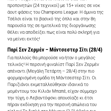
προπονητών (24 τεχνικοί) με 15+ νίκες σε νοκ
άουτ φάσεις του Champions League. H άμυνα της
Τσέλσι είναι το βασικό της όπλο και στην 8η
παρουσία της σε ημιτελικά της διοργάνωσης
θέλει να αποδείξει πως είναι πολύ σκληρή για
να μείνει εκτός!
Παρί Σεν Ζερμέν – Μάντσεστερ Σίτι (28/4)
Για πολλούς θα μπορούσε να ήταν ο μεγάλος
τελικός! Η περσινή φιναλίστ Παρί Σεν Ζερμέν
απέναντι (Μεγάλη Τετάρτη – 28/4) στην πιο
φορμαρισμένη ομάδα τη Μάντσεστερ Σίτι. Οι
Παριζιάνοι εκμεταλλεύθηκαν ιδανικά το
μομέντουμ του Κιλιάν Μπαπέ, είχαν σύμμαχο
την τύχη, ο Λεβαντόφσκι απουσίαζε κι έτσι
πήραν εκδίκηση για την περσινή απώλεια του