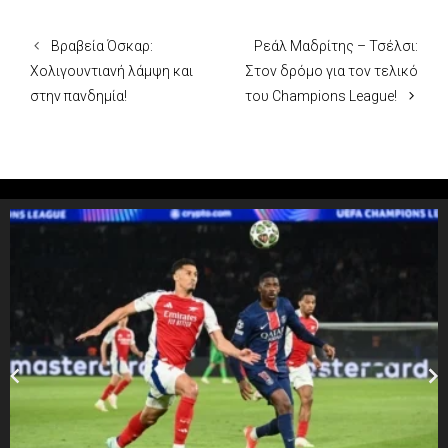
Βραβεία Όσκαρ:
Ρεάλ Μαδρίτης – Τσέλσι:
Χολιγουντιανή λάμψη και
Στον δρόμο για τον τελικό
στην πανδημία!
του Champions League!