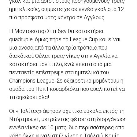
γκολ και μια ασίστ στους προηγούμενους τρεις
ημιτελικούς, συμμετείχε σε εννέα γκολ στα 12
πιο πρόσφατα ματς κόντρα σε Αγγλους.
Η Μάντσεστερ Σίτι δεν θα κατακτήσει
quadruple, όμως πήρε το League Cup και είναι
μια ανάσα από τα άλλα τρία τρόπαια που
διεκδικεί. Θέλει τρεις νίκες στην Αγγλία να
κατακτήσει τον τίτλο, ενώ έπειτα από μια
πενταετία επέστρεψε στα ημιτελικά του
Champions League. Σε εξαιρετικό μομέντουμ η
ομάδα του Πεπ Γκουαρδιόλα που ευελπιστεί να
τα σηκώσει όλα!
Οι «Πολίτες» άφησαν σχετικά εύκολα εκτός τη
Ντόρτμουντ, μετρώντας φέτος στη διοργάνωση
εννέα νίκες σε 10 ματς, δυο περισσότερες από
κάθε άλλη φιναλίστ (7 νίκες η Τσέλσι). Καμία