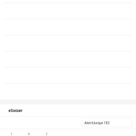
eSoccer
Αποτέλεσμα 1X2
1
X
2