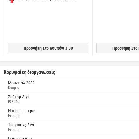
Προσθήκη Στο Κουπόνι 3.80
Προσθήκη Στο 
Κορυφαίες διοργανώσεις
Μουντιάλ 2030
Κόσμος
Σούπερ Λιγκ
Ελλάδα
Nations League
Ευρώπη
Tσάμπιονς Λιγκ
Ευρώπη
Γιουρόπα Λιγκ