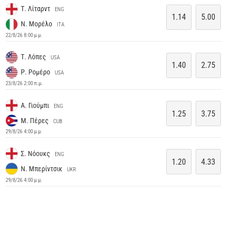
Τ. Λίταρντ
ENG
1.14
5.00
Ν. Μορέλο
ITA
22/8/26 8:00 μ.μ.
Τ. Λόπες
USA
1.40
2.75
Ρ. Ρομέρο
USA
23/8/26 2:00 π.μ.
Α. Γιούμπι
ENG
1.25
3.75
Μ. Πέρες
CUB
29/8/26 4:00 μ.μ.
Σ. Νόουκς
ENG
1.20
4.33
Ν. Μπερίντσικ
UKR
29/8/26 4:00 μ.μ.