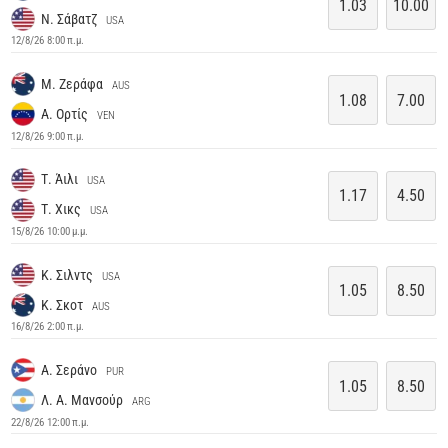
1.03
10.00
Ν. Σάβατζ
USA
12/8/26 8:00 π.μ.
Μ. Ζεράφα
AUS
1.08
7.00
Α. Ορτίς
VEN
12/8/26 9:00 π.μ.
Τ. Άιλι
USA
1.17
4.50
Τ. Χικς
USA
15/8/26 10:00 μ.μ.
Κ. Σιλντς
USA
1.05
8.50
Κ. Σκοτ
AUS
16/8/26 2:00 π.μ.
Α. Σεράνο
PUR
1.05
8.50
Λ. Α. Μανσούρ
ARG
22/8/26 12:00 π.μ.