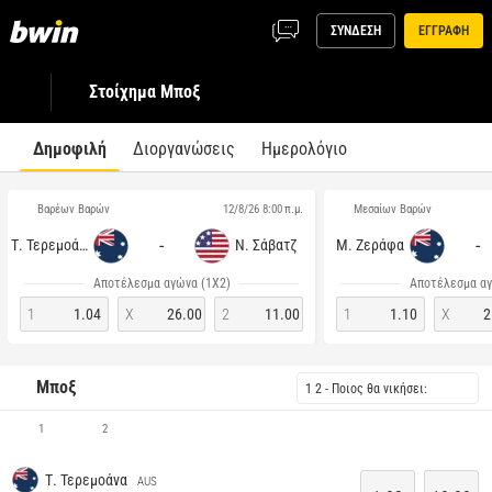
ΣΥΝΔΕΣΗ
ΕΓΓΡΑΦΗ
Στοίχημα Μποξ
Δημοφιλή
Διοργανώσεις
Ημερολόγιο
Βαρέων Βαρών
Μεσαίων Βαρών
12/8/26 8:00 π.μ.
-
-
Τ. Τερεμοάνα
Ν. Σάβατζ
Μ. Ζεράφα
Αποτέλεσμα αγώνα (1Χ2)
Αποτέλεσμα αγ
1
1.04
X
26.00
2
11.00
1
1.10
X
2
Μποξ
1 2 - Ποιος θα νικήσει:
1
2
Τ. Τερεμοάνα
AUS