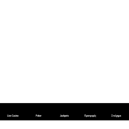
Live Casino
Poker
Jackpots
Προσφορές
Στοίχημα