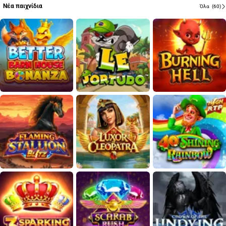
Νέα παιχνίδια
Όλα
(60)