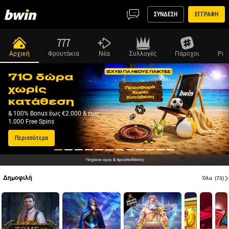
ΣΥΝΔΕΣΗ
ΕΓΓΡΑΦΗ
Αρχική
Φρουτάκια
Νέα
Συλλογές
Πάροχοι
Pri
710 δώρα
χωρίς
κατάθεση
& 100% Bonus έως €2.000 & έως
1.000 Free Spins
Περισσότερα
*Ισχύουν όροι & προϋποθέσεις
Δημοφιλή
Όλα
(73)