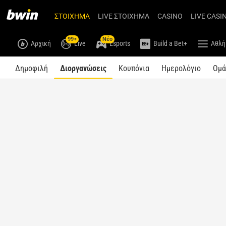
ΣΤΟΙΧΗΜΑ
LIVE ΣΤΟΙΧΗΜΑ
CASINO
LIVE CASI
99+
Νέο
Αρχική
Live
Esports
Build a Bet+
Αθλή
Δημοφιλή
Διοργανώσεις
Κουπόνια
Ημερολόγιο
Ομά
Κορυφαίες
Στοίχημα Ποδό
διοργανώσεις
Μ
ο
υ
Κ
ν
ό
τ
σ
Σ
ι
μ
ο
ά
ο
ύ
Ε
λ
ς
π
λ
2
ε
λ
N
0
ρ
ά
a
3
Λ
δ
ti
Ε
0
ι
α
o
υ
γ
n
ρ
T
κ
s
ώ
σ