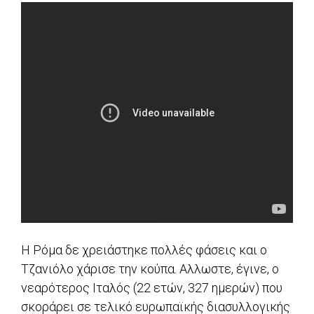
Η Ρόμα δε χρειάστηκε πολλές φάσεις και ο
Τζανιόλο χάρισε την κούπα. Αλλωστε, έγινε, ο
νεαρότερος Ιταλός (22 ετών, 327 ημερών) που
σκοράρει σε τελικό ευρωπαϊκής διασυλλογικής