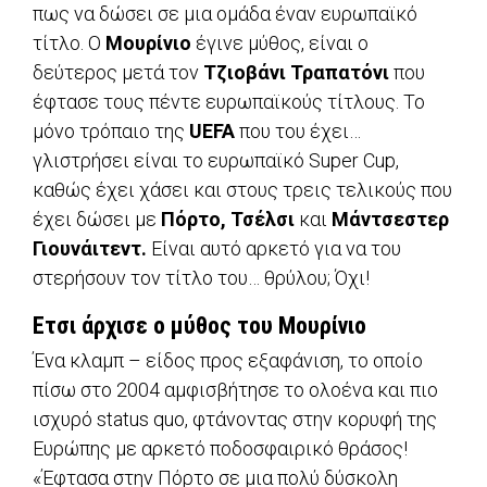
πως να δώσει σε μια ομάδα έναν ευρωπαϊκό
τίτλο. Ο
Μουρίνιο
έγινε μύθος, είναι ο
δεύτερος μετά τον
Τζιοβάνι Τραπατόνι
που
έφτασε τους πέντε ευρωπαϊκούς τίτλους. Το
μόνο τρόπαιο της
UEFA
που του έχει…
γλιστρήσει είναι το ευρωπαϊκό Super Cup,
καθώς έχει χάσει και στους τρεις τελικούς που
έχει δώσει με
Πόρτο, Τσέλσι
και
Μάντσεστερ
Γιουνάιτεντ.
Είναι αυτό αρκετό για να του
στερήσουν τον τίτλο του… θρύλου; Όχι!
Ετσι άρχισε ο μύθος του Μουρίνιο
Ένα κλαμπ – είδος προς εξαφάνιση, το οποίο
πίσω στο 2004 αμφισβήτησε το ολοένα και πιο
ισχυρό status quo, φτάνοντας στην κορυφή της
Ευρώπης με αρκετό ποδοσφαιρικό θράσος!
«Έφτασα στην Πόρτο σε μια πολύ δύσκολη