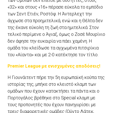
των Ομίλων δεν έπεισε με δυο ήττες, στους
«32» και στους «16» πέρασε εύκολα το εμπόδιο
των Σεντ Ετιέν, Ροστόφ. Η Άντερλεχτ την
άγχωσε στα προημιτελικά, ενώ και η Θέλτα δεν
της έκανε εύκολη τη ζωή στα ημιτελικά. Στον
τελικό περίμενε ο Άγιαξ, όμως ο Ζοσέ Μουρίνιο
δεν άφησε την ευκαιρία να πάει χαμένη. Η
ομάδα του κλείδωσε τα αγχωμένα πιτσιρίκια
του «Αίαντα» και με 2-0 κατέκτησε τον τίτλο.
Premier League με ενισχυμένες αποδόσεις!
Η Γιουνάιτεντ πήρε την 5η ευρωπαϊκή κούπα της
ιστορίας της, μπήκε στο κλειστό κλαμπ των
ομάδων που έχουν κατακτήσει τα πάντα και ο
Πορτογάλος βρέθηκε στο Special κλαμπ με
τους προπονητές που έχουν πανηγυρίσει με
τρεις διαφορετικές ομάδες (Ούντο Λάτεκ,