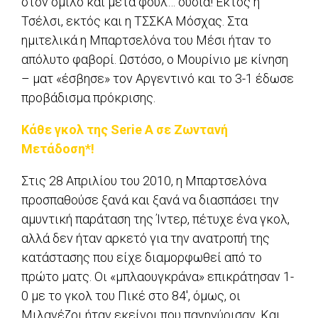
στον όμιλο και μετά φουλ… ουσία! Εκτός η
Τσέλσι, εκτός και η ΤΣΣΚΑ Μόσχας. Στα
ημιτελικά η Μπαρτσελόνα του Μέσι ήταν το
απόλυτο φαβορί. Ωστόσο, ο Μουρίνιο με κίνηση
– ματ «έσβησε» τον Αργεντινό και το 3-1 έδωσε
προβάδισμα πρόκρισης.
Κάθε γκολ της Serie A σε Ζωντανή
Μετάδοση*!
Στις 28 Απριλίου του 2010, η Μπαρτσελόνα
προσπαθούσε ξανά και ξανά να διασπάσει την
αμυντική παράταση της Ίντερ, πέτυχε ένα γκολ,
αλλά δεν ήταν αρκετό για την ανατροπή της
κατάστασης που είχε διαμορφωθεί από το
πρώτο ματς. Οι «μπλαουγκράνα» επικράτησαν 1-
0 με το γκολ του Πικέ στο 84′, όμως, οι
Μιλανέζοι ήταν εκείνοι που πανηγύρισαν. Και