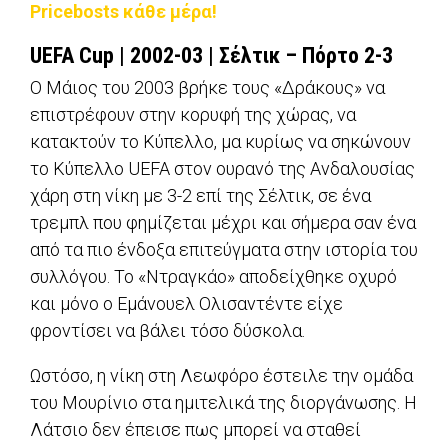
Pricebosts κάθε μέρα!
UEFA
Cup
| 2002-03 | Σέλτικ – Πόρτο 2-3
Ο Μάιος του 2003 βρήκε τους «Δράκους» να
επιστρέφουν στην κορυφή της χώρας, να
κατακτούν το Κύπελλο, μα κυρίως να σηκώνουν
το Κύπελλο UEFA στον ουρανό της Ανδαλουσίας
χάρη στη νίκη με 3-2 επί της Σέλτικ, σε ένα
τρεμπλ που φημίζεται μέχρι και σήμερα σαν ένα
από τα πιο ένδοξα επιτεύγματα στην ιστορία του
συλλόγου. Το «Ντραγκάο» αποδείχθηκε οχυρό
και μόνο ο Εμάνουελ Ολισαντέντε είχε
φροντίσει να βάλει τόσο δύσκολα.
Ωστόσο, η νίκη στη Λεωφόρο έστειλε την ομάδα
του Μουρίνιο στα ημιτελικά της διοργάνωσης. Η
Λάτσιο δεν έπεισε πως μπορεί να σταθεί