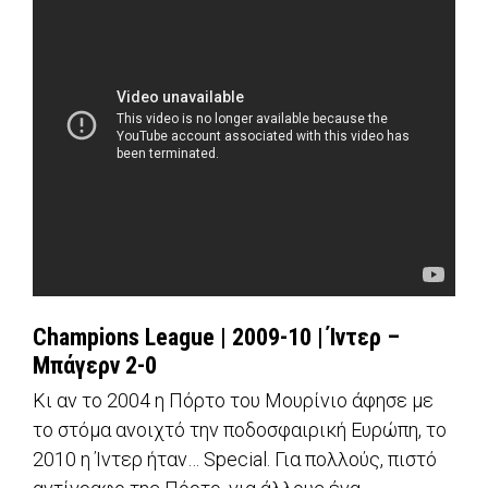
Champions League | 2009-10 |
Ίντερ –
Μπάγερν 2-0
Κι αν το 2004 η Πόρτο του Μουρίνιο άφησε με
το στόμα ανοιχτό την ποδοσφαιρική Ευρώπη, το
2010 η Ίντερ ήταν… Special. Για πολλούς, πιστό