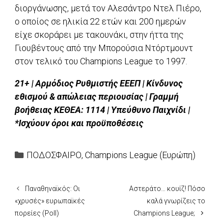
διοργάνωσης, μετά τον Αλεσάντρο Ντελ Πιέρο,
ο οποίος σε ηλικία 22 ετών και 200 ημερών
είχε σκοράρει με τακουνάκι, στην ήττα της
Γιουβέντους από την Μπορούσια Ντόρτμουντ
στον τελικό του Champions League το 1997.
21+ | Αρμόδιος Ρυθμιστής ΕΕΕΠ | Κίνδυνος
εθισμού & απώλειας περιουσίας | Γραμμή
βοήθειας ΚΕΘΕΑ: 1114 | Υπεύθυνο Παιχνίδι |
*Ισχύουν όροι και προϋποθέσεις
Categories
ΠΟΔΟΣΦΑΙΡΟ
,
Champions League (Ευρώπη)
Παναθηναϊκός: Οι
Αστεράτο… κουίζ! Πόσο
«χρυσές» ευρωπαϊκές
καλά γνωρίζεις το
πορείες (Poll)
Champions League;