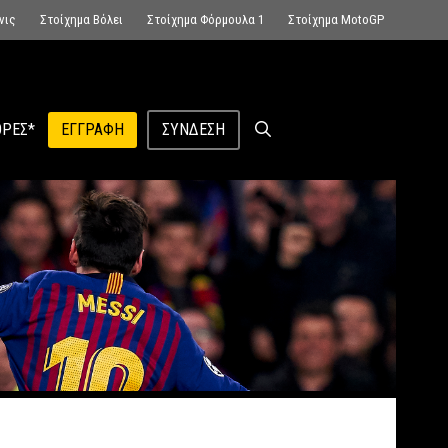
νις
Στοίχημα Βόλει
Στοίχημα Φόρμουλα 1
Στοίχημα MotoGP
ΡΕΣ*
ΕΓΓΡΑΦΉ
ΣΎΝΔΕΣΗ