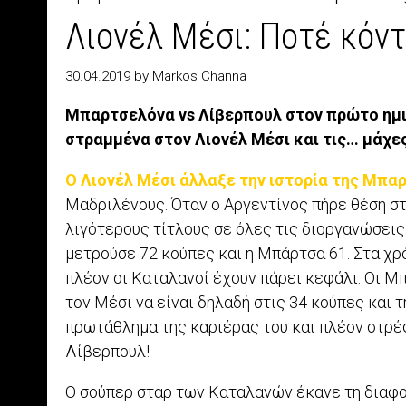
Λιονέλ Μέσι: Ποτέ κόντ
30.04.2019
by
Markos Channa
Μπαρτσελόνα vs Λίβερπουλ στον πρώτο ημι
στραμμένα στον Λιονέλ Μέσι και τις… μάχε
Ο Λιονέλ Μέσι άλλαξε την ιστορία της Μπα
Μαδριλένους. Όταν ο Αργεντίνος πήρε θέση στ
λιγότερους τίτλους σε όλες τις διοργανώσεις
μετρούσε 72 κούπες και η Μπάρτσα 61. Στα χρ
πλέον οι Καταλανοί έχουν πάρει κεφάλι. Οι Μ
τον Μέσι να είναι δηλαδή στις 34 κούπες και τ
πρωτάθλημα της καριέρας του και πλέον στρέφ
Λίβερπουλ!
O σούπερ σταρ των Καταλανών έκανε τη διαφο