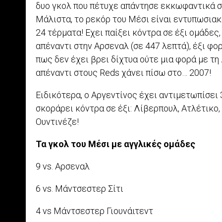
δυο γκολ που πέτυχε απάντησε εκκωφαντικά στ
Μάλιστα, το ρεκόρ του Μέσι είναι εντυπωσιακ
24 τέρματα! Εχει παίξει κόντρα σε έξι ομάδες
απέναντι στην Αρσεναλ (σε 447 λεπτά), έξι φο
πως δεν έχει βρει δίχτυα ούτε μια φορά με τη
απέναντι στους Reds χάνει πίσω στο… 2007!
Ειδικότερα, ο Αργεντίνος έχει αντιμετωπίσει 
σκοράρει κόντρα σε έξι: Λίβερπουλ, Ατλέτικο,
Ουντινέζε!
Τα γκολ του Μέσι με αγγλικές ομάδες
9 vs. Αρσεναλ
6 vs. Μάντσεστερ Σίτι
4 vs Μάντσεστερ Γιουνάιτεντ