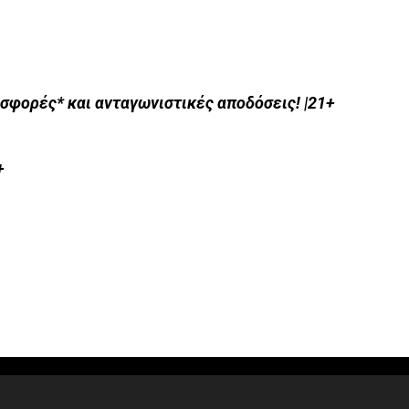
σφορές* και ανταγωνιστικές αποδόσεις! |21+
+