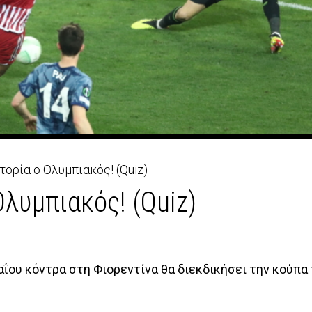
τορία ο Ολυμπιακός! (Quiz)
Ολυμπιακός! (Quiz)
αΐου κόντρα στη Φιορεντίνα θα διεκδικήσει την κούπα