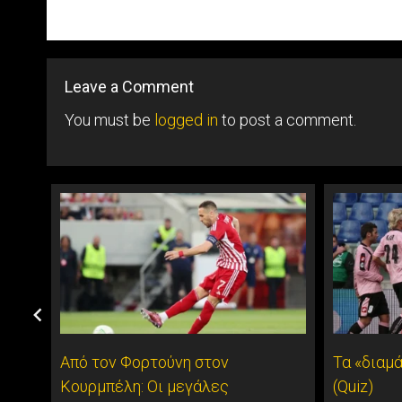
Leave a Comment
You must be
logged in
to post a comment.
Από τον Φορτούνη στον
Τα «διαμ
Κουρμπέλη: Οι μεγάλες
(Quiz)