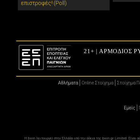
επιστροφές! (Poll)
21+ | ΑΡΜΟΔΙΟΣ 
Αθλήματα
Online Στοίχημα
Στοίχημα 
Εμείς
Η bwin λειτουργεί στην Ελλάδα υπό την άδεια της bwin.gr Limited. Είναι