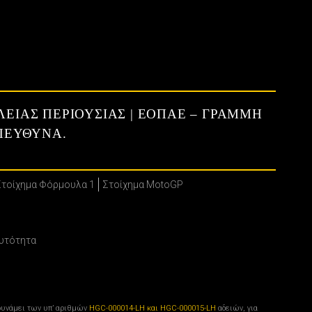
ΛΕΙΑΣ ΠΕΡΙΟΥΣΙΑΣ | ΕΟΠΑΕ – ΓΡΑΜΜΗ
ΥΠΕΥΘΥΝΑ.
Στοίχημα Φόρμουλα 1
Στοίχημα MotoGP
υτότητα
, δυνάμει των υπ’ αριθμών
HGC-000014-LH και HGC-000015-LH
αδειών, για