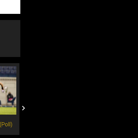
Poll)
Από τον
Ισπανία: Η κυρίαρχος των
ενδεκάδ
δημοφιλών σπορ! (Quiz)