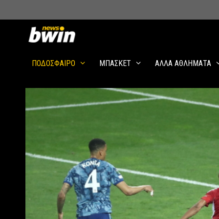
Skip
to
content
ΠΟΔΟΣΦΑΙΡΟ
ΜΠΑΣΚΕΤ
ΑΛΛΑ ΑΘΛΗΜΑΤΑ