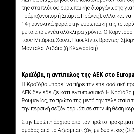
της στα πλέι οφ ευρωπαϊκής διοργάνωσης για τ
Τράμπζονσπορ ή Σπάρτα Πράγας), αλλά και να π
14η συνολικά φορά στην ευρωπαϊκή της ιστορία
μετά από εννέα ολόκληρα χρόνια! Ο Καρντόσο 
τους Μπάρκα, Χουλτ, Παουλίνιο, Βράνιες, Σβάρν
Μάνταλο, Λιβάια (ή Κλωναρίδη).
Κραϊόβα, η αντίπαλος της ΑΕΚ στο Europ
Η Κραϊόβα μπορεί να πήρε την επεισοδιακή πρ
ΑΕΚ δεν έδειξε κάτι εντυπωσιακό. Η Κραϊόβα 
Ρουμανίας, το πρώτο της μετά την τελευταία τ
την περσινή σεζόν τερμάτισε στην 4η θέση κερ
Στην Ευρώπη άρχισε από τον πρώτο προκριματι
ομάδας από το Αζερμπαϊτζάν, με δύο νίκες (3-