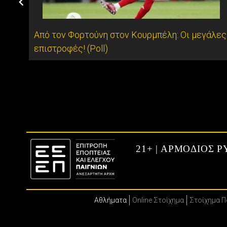
λέ!
Από τον Φορτούνη στον Κουρμπέλη: Οι μεγάλες
επιστροφές! (Poll)
21+ | ΑΡΜΟΔΙΟΣ 
Αθλήματα
Online Στοίχημα
Στοίχημα 