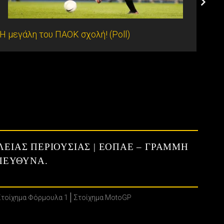
Η μεγάλη του ΠΑΟΚ σχολή! (Poll)
Ισπα
(Qui
ΛΕΙΑΣ ΠΕΡΙΟΥΣΙΑΣ | ΕΟΠΑΕ – ΓΡΑΜΜΗ
ΥΠΕΥΘΥΝΑ.
Στοίχημα Φόρμουλα 1
Στοίχημα MotoGP