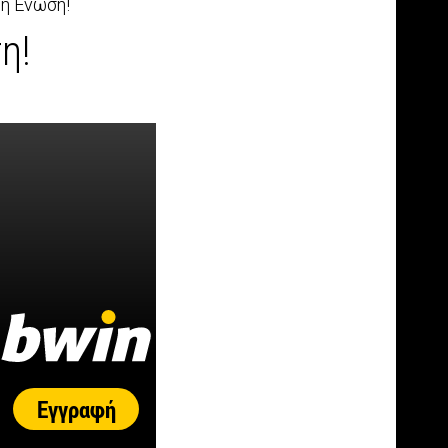
 η Ενωση!
η!