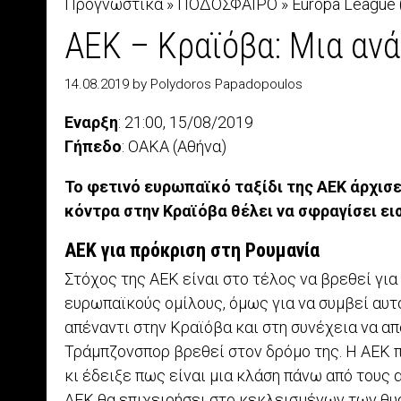
Προγνωστικά
»
ΠΟΔΟΣΦΑΙΡΟ
»
Europa League
ΑΕΚ – Κραϊόβα: Μια αν
14.08.2019
by
Polydoros Papadopoulos
Εναρξη
: 21:00, 15/08/2019
Γήπεδο
: ΟΑΚΑ (Αθήνα)
Το φετινό ευρωπαϊκό ταξίδι της ΑΕΚ άρχισε
κόντρα στην Κραϊόβα θέλει να σφραγίσει ει
ΑΕΚ για πρόκριση στη Ρουμανία
Στόχος της ΑΕΚ είναι στο τέλος να βρεθεί για
ευρωπαϊκούς ομίλους, όμως για να συμβεί αυτό
απέναντι στην Κραϊόβα και στη συνέχεια να α
Τράμπζονσπορ βρεθεί στον δρόμο της. Η ΑΕΚ π
κι έδειξε πως είναι μια κλάση πάνω από τους 
ΑΕΚ θα επιχειρήσει στο κεκλεισμένων των θυ