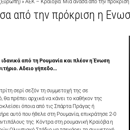
 (Ευρώπη)
»
ΑΕΚ – Κραϊόβα: Μια ανάσα από την πρόκριση
άσα από την πρόκριση η Ενωσ
 ιδανικά από τη Ρουμανία και πλέον η Ένωση
σιτήριο. Αδειο γήπεδο…
 τρίτη σερί σεζόν τη συμμετοχή της σε
, θα πρέπει αρχικά να κάνει το καθήκον της
ποκλείσει όποια από τις Σπάρτα Πράγας ή
ήρε αυτό που ήθελε στη Ρουμανία, επικράτησε 2-0
αντιπάλους της. Κόντρα στη ρουμανική Κραϊόβα η
ρών Ολυμπιακό Στάδιο να τσεκάρει τη συμμετοχή