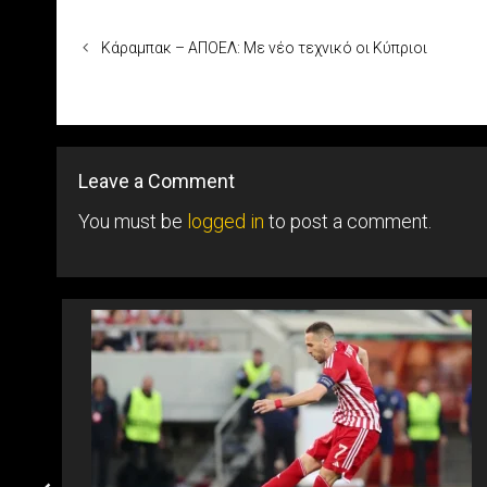
Κάραμπακ – ΑΠΟΕΛ: Με νέο τεχνικό οι Κύπριοι
Leave a Comment
You must be
logged in
to post a comment.