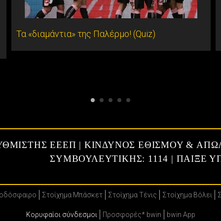
Τα «διαμάντια» της Παλέρμο! (Quiz)
ΡΥΘΜΙΣΤΗΣ ΕΕΕΠ | ΚΙΝΔΥΝΟΣ ΕΘΙΣΜΟΥ & ΑΠΩ
ΣΥΜΒΟΥΛΕΥΤΙΚΗΣ: 1114 | ΠΑΙΞΕ 
Ποδόσφαιρο
Στοίχημα Μπάσκετ
Στοίχημα Τένις
Στοίχημα Βόλει
Κορυφαίοι σύνδεσμοι
Προσφορές* bwin
bwin App