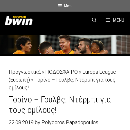
Skip
Menu
to
content
MENU
Προγνωστικά
»
ΠΟΔΟΣΦΑΙΡΟ
»
Europa League
(Ευρώπη)
»
Τορίνο – Γουλβς: Ντέρμπι για τους
ομίλους!
Τορίνο – Γουλβς: Ντέρμπι για
τους ομίλους!
22.08.2019
by
Polydoros Papadopoulos