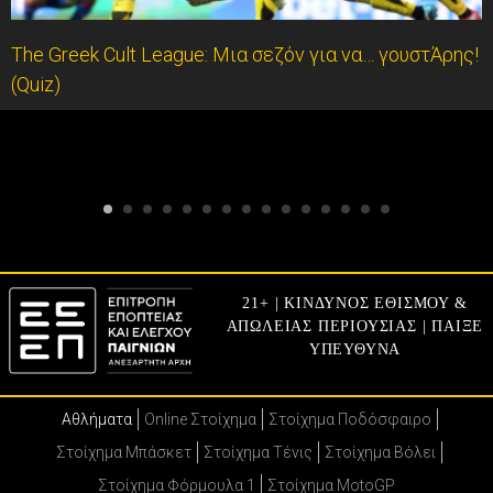
The Greek Cult League: Μια σεζόν για να… γουστΆρης!
(Quiz)
21+ | ΚΙΝΔΥΝΟΣ ΕΘΙΣΜΟΥ &
ΑΠΩΛΕΙΑΣ ΠΕΡΙΟΥΣΙΑΣ | ΠΑΙΞΕ
ΥΠΕΥΘΥΝΑ
Αθλήματα
Online Στοίχημα
Στοίχημα Ποδόσφαιρο
Στοίχημα Μπάσκετ
Στοίχημα Τένις
Στοίχημα Βόλει
Στοίχημα Φόρμουλα 1
Στοίχημα MotoGP