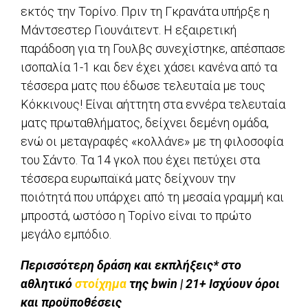
εκτός την Τορίνο. Πριν τη Γκρανάτα υπήρξε η
Μάντσεστερ Γιουνάιτεντ. Η εξαιρετική
παράδοση για τη Γουλβς συνεχίστηκε, απέσπασε
ισοπαλία 1-1 και δεν έχει χάσει κανένα από τα
τέσσερα ματς που έδωσε τελευταία με τους
Κόκκινους! Είναι αήττητη στα εννέρα τελευταία
ματς πρωταθλήματος, δείχνει δεμένη ομάδα,
ενώ οι μεταγραφές «κολλάνε» με τη φιλοσοφία
του Σάντο. Τα 14 γκολ που έχει πετύχει στα
τέσσερα ευρωπαϊκά ματς δείχνουν την
ποιότητά που υπάρχει από τη μεσαία γραμμή και
μπροστά, ωστόσο η Τορίνο είναι το πρώτο
μεγάλο εμπόδιο.
Περισσότερη δράση και εκπλήξεις* στο
αθλητικό
στοίχημα
της bwin | 21+ Ισχύουν όροι
και προϋποθέσεις