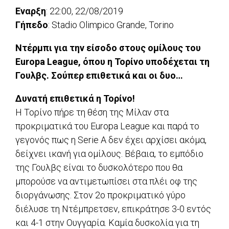
Εναρξη
: 22:00, 22/08/2019
Γήπεδο
: Stadio Olimpico Grande, Torino
Ντέρμπι για την είσοδο στους ομίλους του
Europa League, όπου η Τορίνο υποδέχεται τη
Γουλβς. Σούπερ επιθετικά και οι δυο…
Δυνατή επιθετικά η Τορίνο!
Η Τορίνο πήρε τη θέση της Μίλαν στα
προκριματικά του Europa League και παρά το
γεγονός πως η Serie A δεν έχει αρχίσει ακόμα,
δείχνει ικανή για ομίλους. Βέβαια, το εμπόδιο
της Γουλβς είναι το δυσκολότερο που θα
μπορούσε να αντιμετωπίσει στα πλέι οφ της
διοργάνωσης. Στον 2ο προκριματικό γύρο
διέλυσε τη Ντέμπρετσεν, επικράτησε 3-0 εντός
και 4-1 στην Ουγγαρία. Καμία δυσκολία για τη