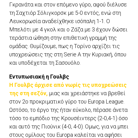
Γκρανάτα και στον επόμενο γύρο, αφού διέλυσε
τη Σαχτιόρ Σόλιγκορσκ με 5-0 εντός, ενώ στη
Λευκορωσία αναδείχθηκε ισόπαλη 1-1. Ο
Μπελότι με 4 γκολ και ο Ζάζα με 3 έχουν δώσει
τεράστια ώθηση στην επιθετική γραμμή της
ομάδας. Θυμίζουμε, πως η Τορίνο αρχίζει τις
υποχρεώσεις της στη Serie A την Κυριακή, όπου
και υποδέχεται τη Σασουόλο.
Εντυπωσιακή η Γουλβς
Η Γουλβς άρχισε από νωρίς τις υποχρεώσεις
της στη σεζόν,
μιας και χρειάστηκε να βρεθεί
στον 2ο προκριματικό γύρο του Europa League.
Ωστόσο, το έργο της ήταν εύκολο, πέρασε άνετα
τόσο το εμπόδιο της Κρουσέιντερς (2-0,4-1) όσο
και αυτό της Πιούνικ (4-0, 4-0). Ομως, για να μπει
στους ομίλους του Europa καλείται να αφήσει