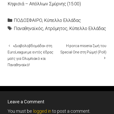
Κηφισιά – Απόλλων Σμύρνης (15.00)
Categories
ΠΟΔΟΣΦΑΙΡΟ
,
Κύπελλο Ελλάδας
Tags
Παναθηναϊκός
,
Ατρόμητος
,
Κύπελλο Ελλάδας
«Διαβολοβδομάδα» στη
Η porca miseria ζωή του
EuroLeague με εντός έδρας
Special One στη Ρώμη! (Poll)
ματς για Ολυμπιακό και
Παναθηναϊκό!
Leave a Comment
You must be
logged in
to post a comment.