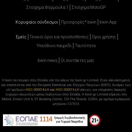
Στοίχημα Φόρμουλα 1
Στοίχημα MotoGP
Κορυφαίοι σύνδεσμοι
Προσφορές* bwin
bwin App
Εμείς
Γενικοί όροι και προϋποθέσεις
Όροι χρήσης
Υπεύθυνο παιχνίδι
Ταυτότητα
bwin news
Oι συντάκτες μας
Η bwin λειτουργεί στην Ελλάδα υπό την άδεια της bwin.gr Limited. Είναι αδειοδοτημένη
και εποπτεύεται από την Επιτροπή Εποπτείας και Ελέγχου Παιγνίων (ΕΕΕΠ), δυνάμει των
υπ’ αριθμών
HGC-000014-LH και HGC-000015-LH
αδειών, για υπηρεσίες παροχής
τυχερών παιχνιδιών μέσω διαδικτύου στην Ελλάδα. Η bwin.gr Limited εδρεύει στη
Μάλτα, Entain Unit 6, ST Building Centre, 120 The Strand, GZIRA, με αριθμό εμπορικού
μητρώου C57513.
.