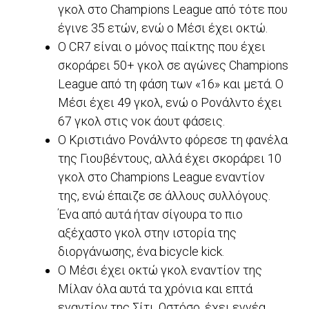
γκολ στο Champions League από τότε που
έγινε 35 ετών, ενώ ο Μέσι έχει οκτώ.
Ο CR7 είναι ο μόνος παίκτης που έχει
σκοράρει 50+ γκολ σε αγώνες Champions
League από τη φάση των «16» και μετά. Ο
Μέσι έχει 49 γκολ, ενώ ο Ρονάλντο έχει
67 γκολ στις νοκ άουτ φάσεις.
Ο Κριστιάνο Ρονάλντο φόρεσε τη φανέλα
της Γιουβέντους, αλλά έχει σκοράρει 10
γκολ στο Champions League εναντίον
της, ενώ έπαιζε σε άλλους συλλόγους.
Ένα από αυτά ήταν σίγουρα το πιο
αξέχαστο γκολ στην ιστορία της
διοργάνωσης, ένα bicycle kick.
Ο Μέσι έχει οκτώ γκολ εναντίον της
Μίλαν όλα αυτά τα χρόνια και επτά
εναντίον της Σίτι. Ωστόσο, έχει εννέα