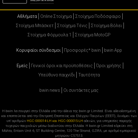
Αθλήματα
Online Στοίχημα
Στοίχημα Ποδόσφαιρο
Στοίχημα Μπάσκετ
Στοίχημα Τένις
Στοίχημα Βόλει
Στοίχημα Φόρμουλα 1
Στοίχημα MotoGP
Κορυφαίοι σύνδεσμοι
Προσφορές* bwin
bwin App
Εμείς
Γενικοί όροι και προϋποθέσεις
Όροι χρήσης
Υπεύθυνο παιχνίδι
Ταυτότητα
bwin news
Oι συντάκτες μας
Η bwin λειτουργεί στην Ελλάδα υπό την άδεια της bwin.gr Limited. Είναι αδειοδοτημένη
και εποπτεύεται από την Επιτροπή Εποπτείας και Ελέγχου Παιγνίων (ΕΕΕΠ), δυνάμει των
υπ’ αριθμών
HGC-000014-LH και HGC-000015-LH
αδειών, για υπηρεσίες παροχής
τυχερών παιχνιδιών μέσω διαδικτύου στην Ελλάδα. Η bwin.gr Limited εδρεύει στη
Μάλτα, Entain Unit 6, ST Building Centre, 120 The Strand, GZIRA, με αριθμό εμπορικού
μητρώου C57513.