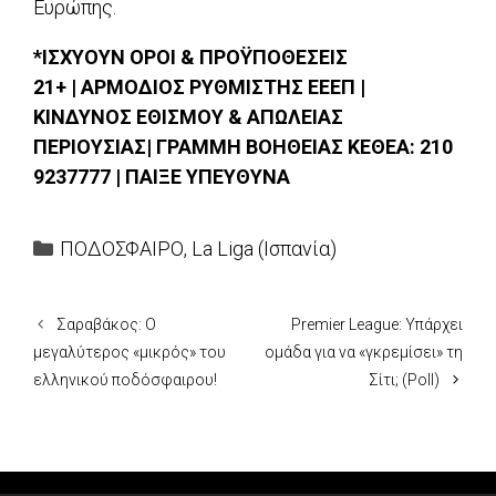
Ευρώπης.
*ΙΣΧΥΟΥΝ ΟΡΟΙ & ΠΡΟΫΠΟΘΕΣΕΙΣ
21+ | ΑΡΜΟΔΙΟΣ ΡΥΘΜΙΣΤΗΣ ΕΕΕΠ |
ΚΙΝΔΥΝΟΣ ΕΘΙΣΜΟΥ & ΑΠΩΛΕΙΑΣ
ΠΕΡΙΟΥΣΙΑΣ| ΓΡΑΜΜΗ ΒΟΗΘΕΙΑΣ ΚΕΘΕΑ: 210
9237777 | ΠΑΙΞΕ ΥΠΕΥΘΥΝΑ
Categories
ΠΟΔΟΣΦΑΙΡΟ
,
La Liga (Ισπανία)
Σαραβάκος: Ο
Premier League: Υπάρχει
μεγαλύτερος «μικρός» του
ομάδα για να «γκρεμίσει» τη
ελληνικού ποδόσφαιρου!
Σίτι; (Poll)