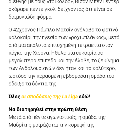
διεθνής με τους «τρικολόρ», Βισάν Μπεν Γεντέρ
σκόραρε πέντε γκολ, δείχνοντας ότι είναι σε
δαιμονιώδη φόρμα.
Ο 42χρονος Πάμπλο Ματσίν ανέλαβε το φετινό
καλοκαίρι την ηγεσία των «ροχιμπλάνκος», μετά
από μία απόλυτα επιτυχημένη τετραετία στον
πάγκο της Χιρόνα. Ήθελε μία ευκαιρία σε
μεγαλύτερο επίπεδο και την έλαβε, το ξεκίνημα
των Ανδαλουσιανών δεν ήταν και το καλύτερο,
ωστόσο την περασμένη εβδομάδα η ομάδα του
έδειξε τα δόντια της.
Όλες
οι αποδόσεις της La Liga
εδώ!
Να διατηρηθεί στην πρώτη θέση
Μετά από πέντε αγωνιστικές, η ομάδα της
Μαδρίτης μοιράζεται την κορυφή της