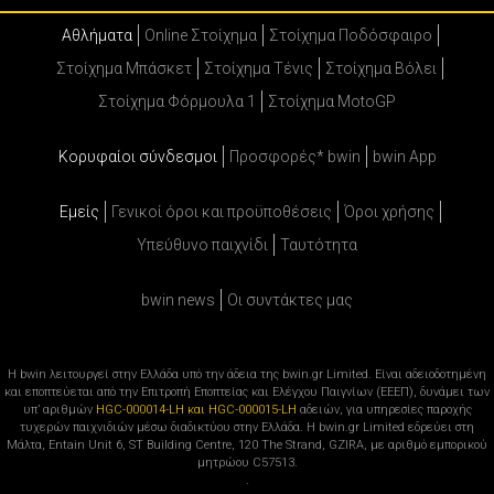
Αθλήματα
Online Στοίχημα
Στοίχημα Ποδόσφαιρο
Στοίχημα Μπάσκετ
Στοίχημα Τένις
Στοίχημα Βόλει
Στοίχημα Φόρμουλα 1
Στοίχημα MotoGP
Κορυφαίοι σύνδεσμοι
Προσφορές* bwin
bwin App
Εμείς
Γενικοί όροι και προϋποθέσεις
Όροι χρήσης
Υπεύθυνο παιχνίδι
Ταυτότητα
bwin news
Oι συντάκτες μας
Η bwin λειτουργεί στην Ελλάδα υπό την άδεια της bwin.gr Limited. Είναι αδειοδοτημένη
και εποπτεύεται από την Επιτροπή Εποπτείας και Ελέγχου Παιγνίων (ΕΕΕΠ), δυνάμει των
υπ’ αριθμών
HGC-000014-LH και HGC-000015-LH
αδειών, για υπηρεσίες παροχής
τυχερών παιχνιδιών μέσω διαδικτύου στην Ελλάδα. Η bwin.gr Limited εδρεύει στη
Μάλτα, Entain Unit 6, ST Building Centre, 120 The Strand, GZIRA, με αριθμό εμπορικού
μητρώου C57513.
.