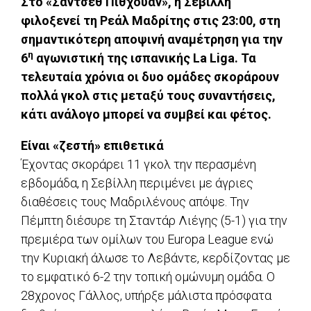
Στο «Σάντσεθ Πιθχουάν», η Σεβίλλη
φιλοξενεί τη Ρεάλ Μαδρίτης στις 23:00, στη
σημαντικότερη αποψινή αναμέτρηση για την
η
6
αγωνιστική της ισπανικής La Liga. Τα
τελευταία χρόνια οι δυο ομάδες σκοράρουν
πολλά γκολ στις μεταξύ τους συναντήσεις,
κάτι ανάλογο μπορεί να συμβεί και φέτος.
Είναι «ζεστή» επιθετικά
Έχοντας σκοράρει 11 γκολ την περασμένη
εβδομάδα, η Σεβίλλη περιμένει με άγριες
διαθέσεις τους Μαδριλένους απόψε. Την
Πέμπτη διέσυρε τη Σταντάρ Λιέγης (5-1) για την
πρεμιέρα των ομίλων του Europa League ενώ
την Κυριακή άλωσε το Λεβάντε, κερδίζοντας με
το εμφατικό 6-2 την τοπική ομώνυμη ομάδα. Ο
28χρονος Γάλλος, υπήρξε μάλιστα πρόσφατα