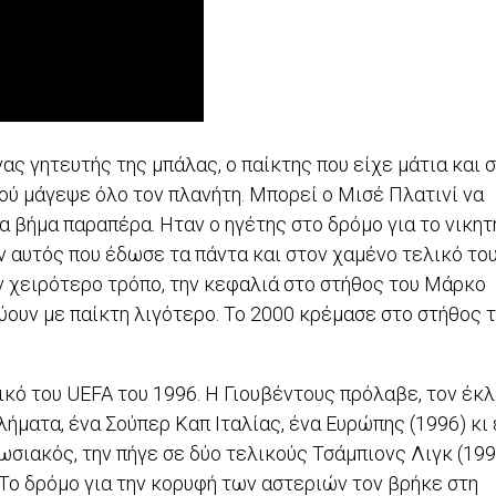
ας γητευτής της μπάλας, ο παίκτης που είχε μάτια και 
ού μάγεψε όλο τον πλανήτη. Μπορεί ο Μισέ Πλατινί να
α βήμα παραπέρα. Ηταν ο ηγέτης στο δρόμο για το νικητ
αν αυτός που έδωσε τα πάντα και στον χαμένο τελικό το
ον χειρότερο τρόπο, την κεφαλιά στο στήθος του Μάρκο
ουν με παίκτη λιγότερο. Το 2000 κρέμασε στο στήθος 
ικό του UEFA του 1996. Η Γιουβέντους πρόλαβε, τον έκ
ήματα, ένα Σούπερ Καπ Ιταλίας, ένα Ευρώπης (1996) κι
ωσιακός, την πήγε σε δύο τελικούς Τσάμπιονς Λιγκ (199
Το δρόμο για την κορυφή των αστεριών τον βρήκε στη