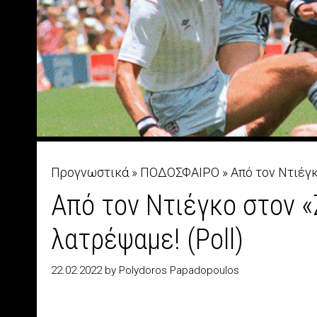
Προγνωστικά
»
ΠΟΔΟΣΦΑΙΡΟ
»
Από τον Ντιέγκ
Από τον Ντιέγκο στον «
λατρέψαμε! (Poll)
22.02.2022
by
Polydoros Papadopoulos