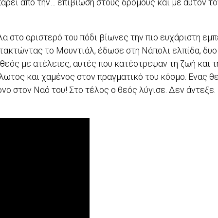
πάρει από την… επιβίωση στους δρόμους και με αυτόν το
λα στο αριστερό του πόδι βίωνες την πιο ευχάριστη εμπ
ατακτώντας το Μουντιάλ, έδωσε στη Νάπολι ελπίδα, δυο
θεός με ατέλειες, αυτές που κατέστρεψαν τη ζωή και τ
λωτος και χαμένος στον πραγματικό του κόσμο. Ενας θ
όνο στον Ναό του! Στο τέλος ο θεός λύγισε. Δεν άντεξε.