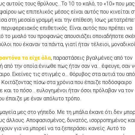
υς αυτούς τους θρύλους…Το 10 το καλό, το «10» που μας
αίρου ως επιτελικός μέσος είναι αυτός που κινείται σ
σα στη μεσαία γραμμή και την επίθεση. Ισως μετατρέπε
ι περιφερειακός επιθετικός. Είναι αυτός που πρέπει να
από το μυαλό του προφανώς απουσιάζει οποιαδήποτε σκ
λοι που έκαναν τα πάντα, γιατί ήταν τέλειοι, μοναδικοί
ραντόνα τα είχε όλα
, παραστάσεις βγαλμένες από τον
ή από την οποία ένιωθε πως ήταν σαν να… έφευγε, σαν ν
ιρο. Εκείνες τις στιγμές ο… θόρυβος στα αυτιά του από
 Κοιτάζοντας πίσω στα χρόνια που έπαιζε ποδόσφαιρο
ε και το πόσο… ευλογημένοι ήταν όσοι πρόλαβαν να τον
ου έπαιζε με έναν απόλυτο τρόπο.
 μαγεία μες στο γήπεδο. Με τη μπάλα έκανε ότι δεν μπο
υς άλλους. Αποφασισμένος, δυνατός, ισορροπημένος και
ουν για να μπορεί να τα ξεπεράσει κανείς. Αυτό το