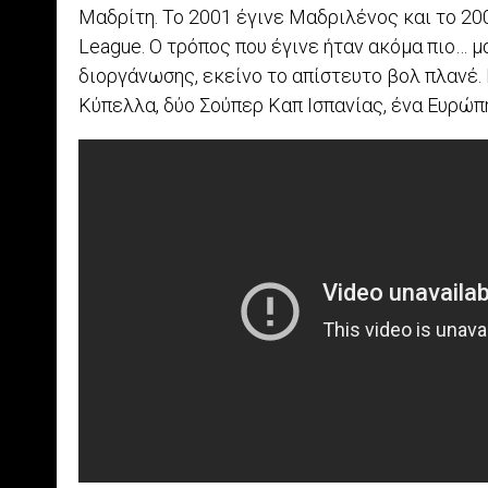
Μαδρίτη. Το 2001 έγινε Μαδριλένος και το 20
League. Ο τρόπος που έγινε ήταν ακόμα πιο… 
διοργάνωσης, εκείνο το απίστευτο βολ πλανέ.
Κύπελλα, δύο Σούπερ Καπ Ισπανίας, ένα Ευρώπη