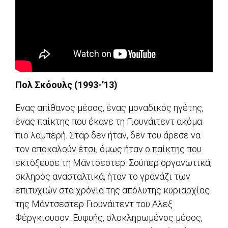
Πολ Σκόουλς (1993-’13)
Ενας απίθανος μέσος, ένας μοναδικός ηγέτης,
ένας παίκτης που έκανε τη Γιουνάιτεντ ακόμα
πιο λαμπερή. Σταρ δεν ήταν, δεν του άρεσε να
τον αποκαλούν έτσι, όμως ήταν ο παίκτης που
εκτόξευσε τη Μάντσεστερ. Σούπερ οργανωτικά,
σκληρός ανασταλτικά, ήταν το γρανάζι των
επιτυχιών στα χρόνια της απόλυτης κυριαρχίας
της Μάντσεστερ Γιουνάιτεντ του Αλεξ
Φέργκιουσον. Ευφυής, ολοκληρωμένος μέσος,