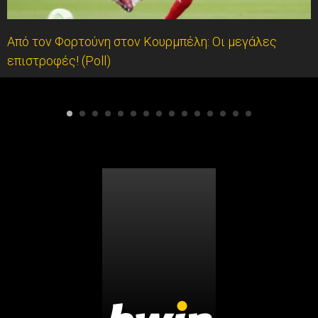
Από τον Φορτούνη στον Κουρμπέλη: Οι μεγάλες
επιστροφές! (Poll)