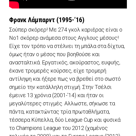
Φρανκ Λάμπαρντ (1995-’16)
Σούπερ σκόρερ! Με 274 γκολ καριέρας είναι ο
Νο1 σκόρερ ανάμεσα στους Αγγλους μέσους!
Είχε τον τρόπο να στέλνει τη μπάλα στα δίχτυα,
όμως ήταν ο μέσος που βοηθούσε και
ανασταλτικά. Εργατικός, ακούραστος, ευφυής,
έκανε τρομερές κούρσες, είχε τρομερή
αντίληψη και ήξερε πως να βρεθεί στο σωστό
σημείο την κατάλληλη στιγμή. Στην Τσέλσι
έμεινε 13 χρόνια (2001-’14) και ήταν οι
μεγαλύτερες στιγμές. Αλλωστε, σήκωσε τα
πάντα, κατακτώντας τρία πρωταθλήματα,
τέσσερα Κύπελλα, δύο League Cup και φυσικά
το Champions League του 2012 (χαμένος