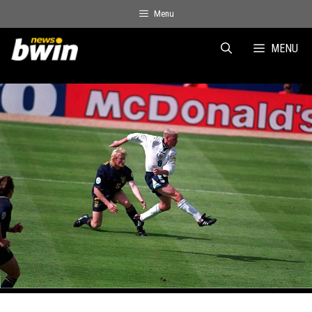
Skip
Menu
to
content
MENU