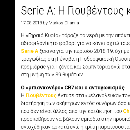
Serie A: Η Γιουβέντους κ
17.08.2018
by
Markos Channa
Η «Γηραιά Κυρία» τάραξε τα νερά με την απόκ
αδιαφιλονίκητο φαβορί για να κάνει οχτώ τους
Serie A
ξεκινά για την περίοδο 2018-19, όχι μ
τραγωδίας στη Γένοβα, η Ποδοσφαιρική Ομοσ
πρεμιέρας για Τζένοα και Σαμπντόρια ενώ στα
στη μνήμη των 39 θυμάτων.
Ο «μπιανκονέρο»
CR
7 και ο ανταγωνισμός
Η
Γιουβέντους
έντυσε στα «μελανόλευκα» το
διατήρηση των σκήπτρων εντός συνόρων όσο κ
που δεν είναι άλλος από την κατάκτηση του
Ch
προσπαθήσουν να βάλουν εμπόδια στην προσπ
ενισχύθηκαν αρκετά ενώ η τρίτη παρατάσσετα