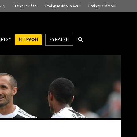
νις
Στοίχημα Βόλει
Στοίχημα Φόρμουλα 1
Στοίχημα MotoGP
ΡΕΣ*
ΕΓΓΡΑΦΉ
ΣΎΝΔΕΣΗ