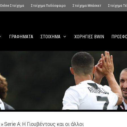
Online Στοίχημα
Στοίχημα Ποδόσφαιρο
Στοίχημα Μπάσκετ
Στοίχημα Τέ
ΓΡΑΦΗΜΑΤΑ
ΣΤΟΙΧΗΜΑ
ΧΟΡΗΓΙΕΣ BWIN
ΠΡΟΣΦΟ
»
Serie A: Η Γιουβέντους και οι άλλοι