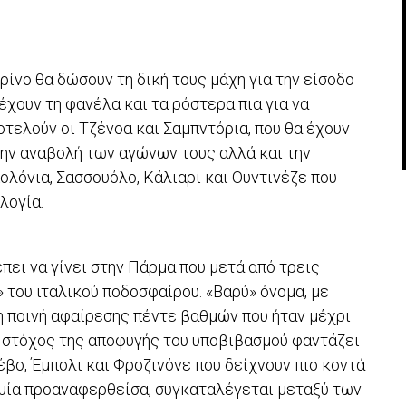
ρίνο θα δώσουν τη δική τους μάχη για την είσοδο
 έχουν τη φανέλα και τα ρόστερα πια για να
τελούν οι Τζένοα και Σαμπντόρια, που θα έχουν
την αναβολή των αγώνων τους αλλά και την
ολόνια, Σασσουόλο, Κάλιαρι και Ουντινέζε που
λογία.
έπει να γίνει στην Πάρμα που μετά από τρεις
 του ιταλικού ποδοσφαίρου. «Βαρύ» όνομα, με
 η ποινή αφαίρεσης πέντε βαθμών που ήταν μέχρι
Ο στόχος της αποφυγής του υποβιβασμού φαντάζει
έβο, Έμπολι και Φροζινόνε που δείχνουν πιο κοντά
ε μία προαναφερθείσα, συγκαταλέγεται μεταξύ των