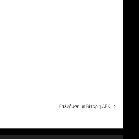
Επένδυση με Βίτορ η ΑΕΚ