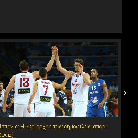
Από 
είπε
Ισπανία: Η κυρίαρχος των δημοφιλών σπορ!
(Quiz)