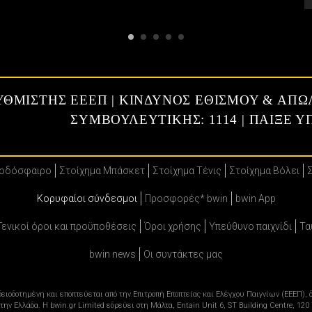
ΡΥΘΜΙΣΤΗΣ ΕΕΕΠ | ΚΙΝΔΥΝΟΣ ΕΘΙΣΜΟΥ & ΑΠΩ
ΣΥΜΒΟΥΛΕΥΤΙΚΗΣ: 1114 | ΠΑΙΞΕ 
Ποδόσφαιρο
Στοίχημα Μπάσκετ
Στοίχημα Τένις
Στοίχημα Βόλει
Κορυφαίοι σύνδεσμοι
Προσφορές* bwin
bwin App
Γενικοί όροι και προϋποθέσεις
Όροι χρήσης
Υπεύθυνο παιχνίδι
Τα
bwin news
Oι συντάκτες μας
 αδειοδοτημένη και εποπτεύεται από την Επιτροπή Εποπτείας και Ελέγχου Παιγνίων (ΕΕΕΠ)
ην Ελλάδα. Η bwin.gr Limited εδρεύει στη Μάλτα, Entain Unit 6, ST Building Centre, 12