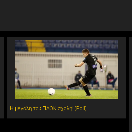
Η μεγάλη του ΠΑΟΚ σχολή! (Poll)