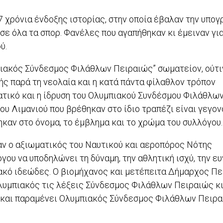
7 χρόνια ένδοξης ιστορίας, στην οποία έβαλαν την υπο
ε όλα τα σπορ. Φανέλες που αγαπήθηκαν κι έμειναν γι
ύ.
μπιακός Σύνδεσμος Φιλάθλων Πειραιώς” σωματείον, ούτ
ής παρά τη νεολαία και η κατά πάντα φίλαθλον τρόπον
ατικό και η ίδρυση του Ολυμπιακού Συνδέσμου Φιλάθλω
υ Λιμανιού που βρέθηκαν στο ίδιο τραπέζι είναι γεγον
ηκαν στο όνομα, το έμβλημα και το χρώμα του συλλόγου.
ν ο αξιωματικός του Ναυτικού και αεροπόρος Νότης
γου να υποδηλώνει τη δύναμη, την αθλητική ισχύ, την ε
πιακό ιδεώδες. Ο βιομήχανος και μετέπειτα Δήμαρχος Πε
υμπιακός τις λέξεις Σύνδεσμος Φιλάθλων Πειραιώς κι
ν και παραμένει Ολυμπιακός Σύνδεσμος Φιλάθλων Πειρ