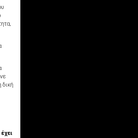
ου
ο
τητα,
α
α
ινε
 δική
 έχει