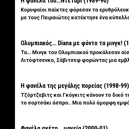
Η φανέλα του…Ντέταρι (1989-90)
Κορυφαίοι παίκτες φόρεσαν τα ερυθρόλευκα
με τους Πειραιώτες κατέκτησε ένα κύπελλο
Ολυμπιακός… Diana με φόντο τα μινγκ! (1
Τα… Μινγκ του Ολυμπιακού προκάλεσαν αίσ
Λιτόφτσενκο, Σάβιτσεφ φορώντας μια εμβ
Η φανέλα της μεγάλης πορείας (1998-99)
Τζόρτζεβιτς και Γκόγκιτς κάνουν το δικό τ
το σορτσάκι άσπρο.. Μια πολύ όμορφη εμφάν
Φανέλα σκέτη… μαγεία (2000-01)