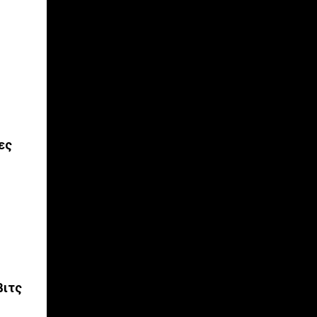
ες
βιτς