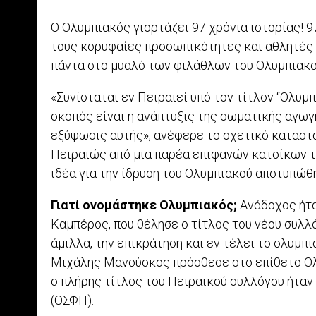
O Ολυμπιακός γιορτάζει 97 χρόνια ιστορίας! 9
τους κορυφαίες προσωπικότητες και αθλητές σ
πάντα στο μυαλό των φιλάθλων του Ολυμπιακο
«Συνίσταται εν Πειραιεί υπό τον τίτλον “Ολυ
σκοπός είναι η ανάπτυξις της σωματικής αγωγ
εξύψωσις αυτής», ανέφερε το σχετικό καταστ
Πειραιώς από μια παρέα επιφανών κατοίκων το
ιδέα για την ίδρυση του Ολυμπιακού αποτυπώθ
Γιατί ονομάστηκε Ολυμπιακός;
Ανάδοχος ήτα
Καμπέρος, που θέλησε ο τίτλος του νέου συλλό
άμιλλα, την επικράτηση και εν τέλει το ολυμ
Μιχάλης Μανούσκος πρόσθεσε στο επίθετο Ολ
ο πλήρης τίτλος του Πειραϊκού συλλόγου ήτα
(ΟΣΦΠ).