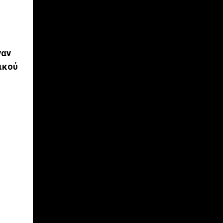
ναν
ικού