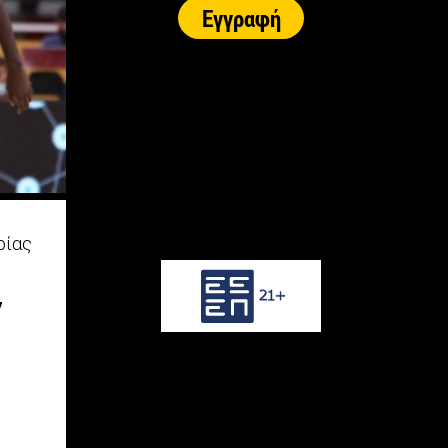
ρίας
7