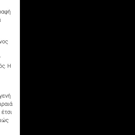
γραφή
α
ινος
ν
ός. Η
υγενή
ιραιά
 έτσι
αιώς