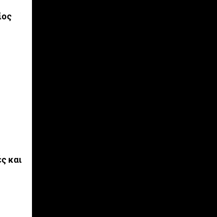
ίος
ές και