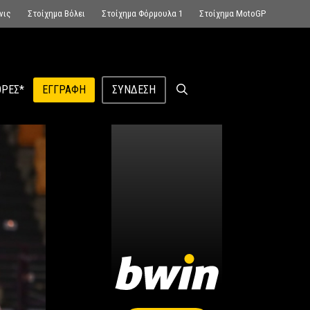
νις
Στοίχημα Βόλει
Στοίχημα Φόρμουλα 1
Στοίχημα MotoGP
ΡΕΣ*
ΕΓΓΡΑΦΉ
ΣΎΝΔΕΣΗ