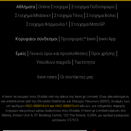
Αθλήματα
Online Στοίχημα
Στοίχημα Ποδόσφαιρο
Στοίχημα Μπάσκετ
Στοίχημα Τένις
Στοίχημα Βόλει
Στοίχημα Φόρμουλα 1
Στοίχημα MotoGP
Κορυφαίοι σύνδεσμοι
Προσφορές* bwin
bwin App
Εμείς
Γενικοί όροι και προϋποθέσεις
Όροι χρήσης
Υπεύθυνο παιχνίδι
Ταυτότητα
bwin news
Oι συντάκτες μας
Η bwin λειτουργεί στην Ελλάδα υπό την άδεια της bwin.gr Limited. Είναι αδειοδοτημένη
και εποπτεύεται από την Επιτροπή Εποπτείας και Ελέγχου Παιγνίων (ΕΕΕΠ), δυνάμει των
υπ’ αριθμών
HGC-000014-LH και HGC-000015-LH
αδειών, για υπηρεσίες παροχής
τυχερών παιχνιδιών μέσω διαδικτύου στην Ελλάδα. Η bwin.gr Limited εδρεύει στη
Μάλτα, Entain Unit 6, ST Building Centre, 120 The Strand, GZIRA, με αριθμό εμπορικού
μητρώου C57513.
.