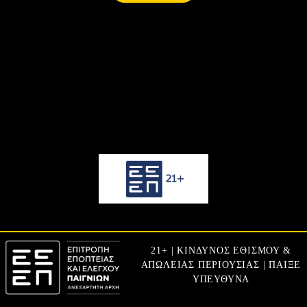
21+ | ΚΙΝΔΥΝΟΣ ΕΘΙΣΜΟΥ &
ΑΠΩΛΕΙΑΣ ΠΕΡΙΟΥΣΙΑΣ | ΠΑΙΞΕ
ΥΠΕΥΘΥΝΑ