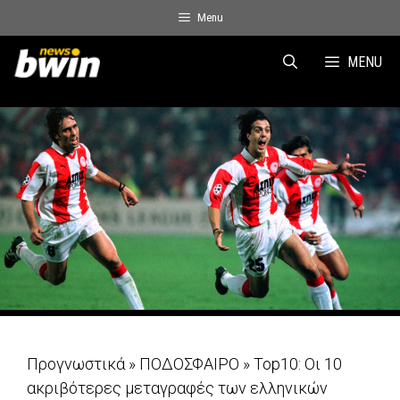
Skip
Menu
to
content
MENU
Προγνωστικά
»
ΠΟΔΟΣΦΑΙΡΟ
»
Top10: Οι 10
ακριβότερες μεταγραφές των ελληνικών