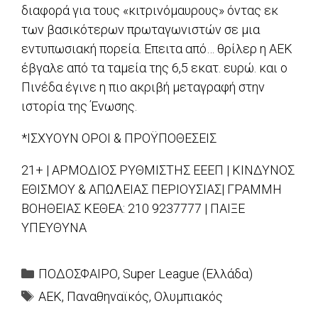
διαφορά για τους «κιτρινόμαυρους» όντας εκ
των βασικότερων πρωταγωνιστών σε μια
εντυπωσιακή πορεία. Επειτα από… θρίλερ η ΑΕΚ
έβγαλε από τα ταμεία της 6,5 εκατ. ευρώ. και ο
Πινέδα έγινε η πιο ακριβή μεταγραφή στην
ιστορία της Ένωσης.
*ΙΣΧΥΟΥΝ ΟΡΟΙ & ΠΡΟΫΠΟΘΕΣΕΙΣ
21+ | ΑΡΜΟΔΙΟΣ ΡΥΘΜΙΣΤΗΣ ΕΕΕΠ | ΚΙΝΔΥΝΟΣ
ΕΘΙΣΜΟΥ & ΑΠΩΛΕΙΑΣ ΠΕΡΙΟΥΣΙΑΣ| ΓΡΑΜΜΗ
ΒΟΗΘΕΙΑΣ ΚΕΘΕΑ: 210 9237777 | ΠΑΙΞΕ
ΥΠΕΥΘΥΝΑ
Categories
ΠΟΔΟΣΦΑΙΡΟ
,
Super League (Ελλάδα)
Tags
ΑΕΚ
,
Παναθηναϊκός
,
Ολυμπιακός