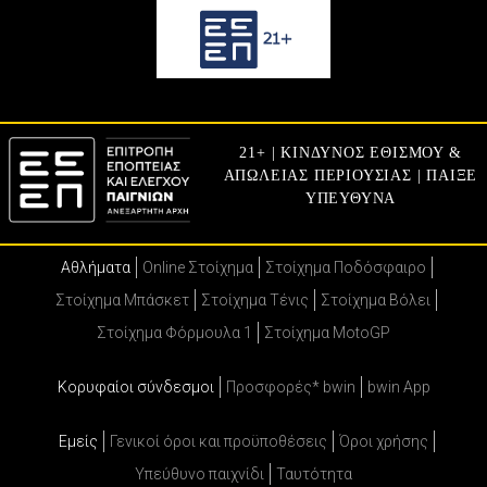
21+ | ΚΙΝΔΥΝΟΣ ΕΘΙΣΜΟΥ &
ΑΠΩΛΕΙΑΣ ΠΕΡΙΟΥΣΙΑΣ | ΠΑΙΞΕ
ΥΠΕΥΘΥΝΑ
Αθλήματα
Online Στοίχημα
Στοίχημα Ποδόσφαιρο
Στοίχημα Μπάσκετ
Στοίχημα Τένις
Στοίχημα Βόλει
Στοίχημα Φόρμουλα 1
Στοίχημα MotoGP
Κορυφαίοι σύνδεσμοι
Προσφορές* bwin
bwin App
Εμείς
Γενικοί όροι και προϋποθέσεις
Όροι χρήσης
Υπεύθυνο παιχνίδι
Ταυτότητα