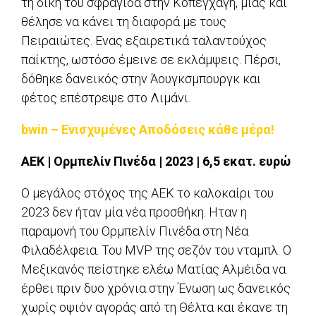
τη δική του σφραγίδα στην Κοπεγχάγη, μιας και
θέλησε να κάνει τη διαφορά με τους
Πειραιώτες. Ενας εξαιρετικά ταλαντούχος
παίκτης, ωστόσο έμεινε σε εκλάμψεις. Πέρσι,
δόθηκε δανεικός στην Άουγκσμπουργκ και
φέτος επέστρεψε στο Λιμάνι.
bwin – Ενισχυμένες Αποδόσεις κάθε μέρα!
ΑΕΚ | Ορμπελίν Πινέδα | 2023 | 6,5 εκατ. ευρώ
Ο μεγάλος στόχος της ΑΕΚ το καλοκαίρι του
2023 δεν ήταν μία νέα προσθήκη. Ηταν η
παραμονή του Ορμπελίν Πινέδα στη Νέα
Φιλαδέλφεια. Του MVP της σεζόν του νταμπλ. Ο
Μεξικανός πείστηκε ελέω Ματίας Αλμέιδα να
έρθει πριν δυο χρόνια στην Ένωση ως δανεικός
χωρίς οψιόν αγοράς από τη Θέλτα και έκανε τη