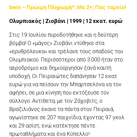
bwin – Πρώιμη Πληρωμή*: Με 2+; Πας ταμείο!
Ολυμπιακός | Ζιοβάνι | 1999 | 12 εκατ. ευρώ
Στις 19 Ιουλίου πυροδοτήθηκε και η δεύτερη
βόμβα! Ο «μάγος» Ζιοβάνι ντύθηκε στα
«ερυθρόλευκα» και τρέλανε τους οπαδούς του
Ολυμπιακού. Περισσότεροι από 3.000 ήταν στο
αεροδρόμιο και δημιούργησαν ξανά καυτή
υποδοχή. Οι Πειραιώτες δαπάνησαν 12 εκατ.
ευρώ για να πείσουν την Μπαρτσελόνα να τον
αφήσει, σε μια κίνηση που εκτόξευσε τον
σύλλογο. Αντίθετα, με τον Ζάχοβιτς, ο
Βραζιλιάνος έκανε τα πάντα στον Πειραιά,
αγωνίστηκε σε 207 παιχνίδια, έχοντας 97 γκολ
και 29 ασίστ, ενώ κατέκτησε πέντε
πρωταθλήματα και ένα Κύπελλο!