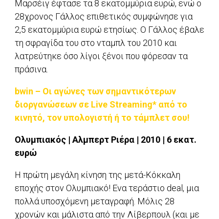
Μαρσέιγ έφτασε τα 8 εκατομμύρια ευρώ, ενώ ο
28χρονος Γάλλος επιθετικός συμφώνησε για
2,5 εκατομμύρια ευρώ ετησίως. Ο Γάλλος έβαλε
τη σφραγίδα του στο νταμπλ του 2010 και
λατρεύτηκε όσο λίγοι ξένοι που φόρεσαν τα
πράσινα.
bwin – Οι αγώνες των σημαντικότερων
διοργανώσεων σε Live Streaming* από το
κινητό, τον υπολογιστή ή το τάμπλετ σου!
Ολυμπιακός | Αλμπερτ Ριέρα | 2010 | 6 εκατ.
ευρώ
Η πρώτη μεγάλη κίνηση της μετά-Κόκκαλη
εποχής στον Ολυμπιακό! Ενα τεράστιο deal, μια
πολλά υποσχόμενη μεταγραφή. Μόλις 28
χρονών και μάλιστα από την Λίβερπουλ (και με