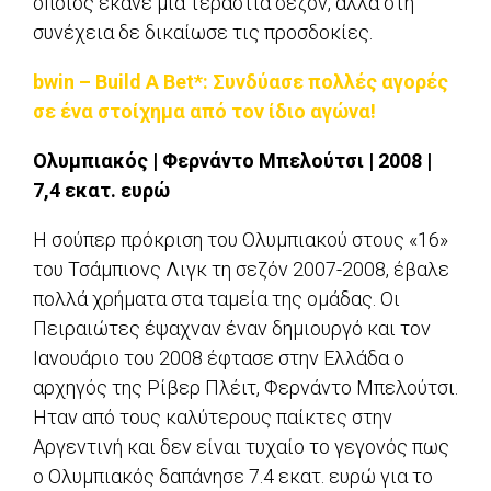
οποίος έκανε μια τεράστια σεζόν, αλλά στη
συνέχεια δε δικαίωσε τις προσδοκίες.
bwin – Build A Bet*: Συνδύασε πολλές αγορές
σε ένα στοίχημα από τον ίδιο αγώνα!
Ολυμπιακός | Φερνάντο Μπελούτσι | 2008 |
7,4 εκατ. ευρώ
Η σούπερ πρόκριση του Ολυμπιακού στους «16»
του Τσάμπιονς Λιγκ τη σεζόν 2007-2008, έβαλε
πολλά χρήματα στα ταμεία της ομάδας. Οι
Πειραιώτες έψαχναν έναν δημιουργό και τον
Ιανουάριο του 2008 έφτασε στην Ελλάδα ο
αρχηγός της Ρίβερ Πλέιτ, Φερνάντο Μπελούτσι.
Ηταν από τους καλύτερους παίκτες στην
Αργεντινή και δεν είναι τυχαίο το γεγονός πως
ο Ολυμπιακός δαπάνησε 7.4 εκατ. ευρώ για το