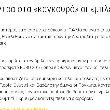
ντρα στα «καγκουρό» οι «μπλ
αστέρια, τα οποία μετατρέπουν τη Γαλλία σε ένα από τ
 θα κληθούν να αντιμετωπίσουν την Αυστραλία η οποία 
άικ.
σαν πρώτοι στον όμιλο των προκριματικών με τέσσερις
 πρόσφατο EURO 2016, όπου έφθασαν μέχρι τον και τελικ
ου απαρτίζεται από εμπειρία και πλούσιο ταλέντο, με 
ιορίς, Ουμτιτί και Βαράν στην άμυνα, οι Πογκμπά, Καντέ
ι οι παίκτες πάνω στους οποίους θα βασιστούν οι «μπλε
ς Ουμτιτί, Γκριεζμάν και Ντεμπελέ να σκοράρουν.
υν Όροι & Προϋποθέσεις