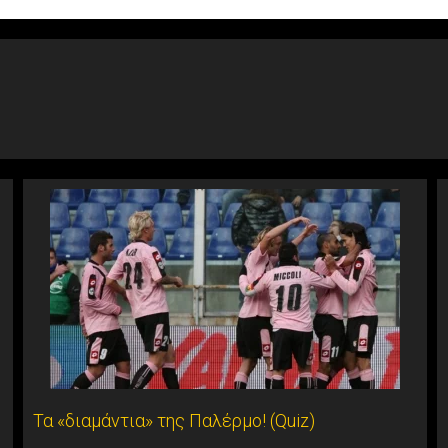
Τα «διαμάντια» της Παλέρμο! (Quiz)