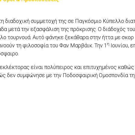
τη διαδοχική συμμετοχή της σε Παγκόσμιο Κύπελλο δια
α μετά την εξασφάλιση της πρόκρισης. Ο διάδοχός του
άλο τουρνουά. Αυτό φάνηκε ξεκάθαρα στην ήττα με σκορ
η
ανοούν τη φιλοσοφία του Φαν Μαρβάικ. Την 1
Ιουνίου, ε
όσφαιρο.
 εκλέκτορας είναι πολύπειρος και επιτυχημένος καθώς
 δεν συμφώνησε με την Ποδοσφαιρική Ομοσπονδία της 