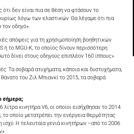
ς ότι δεν είναι πια σε θέση να φτάσουν το
κυρίως λόγω των ελαστικών. Θα λέγαμε ότι πια
 τον οδηγό».
κές απόψεις για τη χρησιμοποίηση βοηθητικών
S ή το MGU-K, το οποίος δίνουν περισσότερη
υτό δίνει στους οδηγούς επιπλέον 160 ίππους».
ές. Τα σοβαρά ατυχήματα, κάποια και δυστυχήματα,
 θάνατο του Ζιλ Μπιανκί το 2015, τα σοβαρά
υ σήμερα;
 λίτρα κινητήρα V6, οι οποίοι εισήχθησαν το 2014.
, το οποίο μετατρέπει την ενέργεια θερμότητας
η ισχύ. Η τελευταία γενιά κινητήρων –από το 2006
ν».