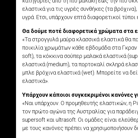
κατηγορίες από τη πιο μαλακή έως την πιο σκλ
ελαστικά για τις υγρές συνθήκες (τα βρόχινα),
υγρά. Ετσι, υπάρχουν επτά διαφορετικοί τύποι
Θα δούμε ποτέ διαφορετικά χρώματα στα ε
«Τα στρογγυλά μαύρα κλασσικά ελαστικά θα πα
ποικιλία χρωμάτων κάθε εβδομάδα στα Γκραν Π
soft), τα κόκκινα σούπερ μαλακά ελαστικά (supe
ελαστικά (medium), τα πορτοκαλί σκληρά ελαστ
μπλε βρόχινα ελαστικά (wet). Μπορείτε να δε
ελαστικά».
Υπάρχουν κάποιοι συγκεκριμένοι κανόνες γ
«Ναι υπάρχουν. Ο προμηθευτής ελαστικών, η Pir
τον πρώτο αγώνα της Αυστραλίας για παράδειγμ
supersoft και ultrasoft. Οι ομάδες είναι ελεύ
με τους κανόνες πρέπει να χρησιμοποιήσουν δ