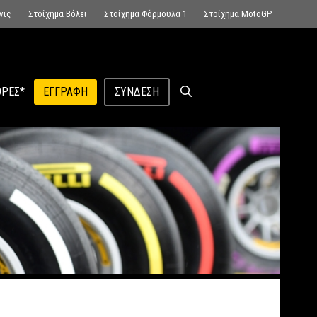
νις
Στοίχημα Βόλει
Στοίχημα Φόρμουλα 1
Στοίχημα MotoGP
ΡΕΣ*
ΕΓΓΡΑΦΉ
ΣΎΝΔΕΣΗ