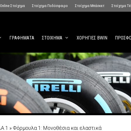
Online Στοίχημα
Στοίχημα Ποδόσφαιρο
Στοίχημα Μπάσκετ
Στοίχημα Τέ
ΓΡΑΦΗΜΑΤΑ
ΣΤΟΙΧΗΜΑ
ΧΟΡΗΓΙΕΣ BWIN
ΠΡΟΣΦΟ
Α 1
»
Φόρμουλα 1: Μονοθέσια και ελαστικά