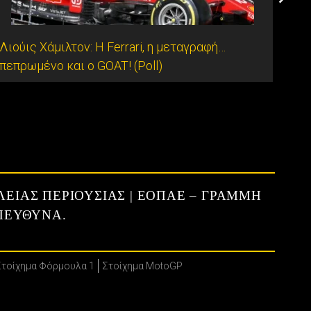
Λιούις Χάμιλτον: Η Ferrari, η μεταγραφή…
Ο Λι
πεπρωμένο και ο GOAT! (Poll)
της 
ΛΕΙΑΣ ΠΕΡΙΟΥΣΙΑΣ | ΕΟΠΑΕ – ΓΡΑΜΜΗ
ΥΠΕΥΘΥΝΑ.
Στοίχημα Φόρμουλα 1
Στοίχημα MotoGP