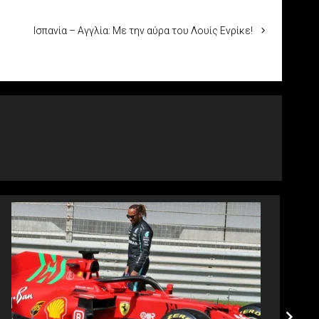
Ισπανία – Αγγλία: Με την αύρα του Λουίς Ενρίκε!