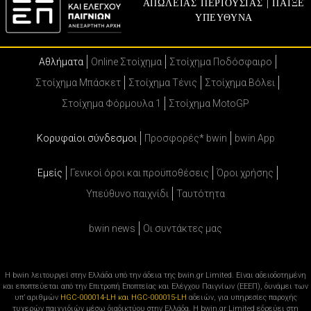
ΑΠΩΛΕΙΑΣ ΠΕΡΙΟΥΣΙΑΣ | ΠΑΙΞΕ
ΥΠΕΥΘΥΝΑ
Αθλήματα
Online Στοίχημα
Στοίχημα Ποδόσφαιρο
Στοίχημα Μπάσκετ
Στοίχημα Τένις
Στοίχημα Βόλει
Στοίχημα Φόρμουλα 1
Στοίχημα MotoGP
Κορυφαίοι σύνδεσμοι
Προσφορές* bwin
bwin App
Εμείς
Γενικοί όροι και προϋποθέσεις
Όροι χρήσης
Υπεύθυνο παιχνίδι
Ταυτότητα
bwin news
Oι συντάκτες μας
Η bwin λειτουργεί στην Ελλάδα υπό την άδεια της bwin.gr Limited. Είναι αδειοδοτημένη
και εποπτεύεται από την Επιτροπή Εποπτείας και Ελέγχου Παιγνίων (ΕΕΕΠ), δυνάμει των
υπ’ αριθμών
HGC-000014-LH και HGC-000015-LH
αδειών, για υπηρεσίες παροχής
τυχερών παιχνιδιών μέσω διαδικτύου στην Ελλάδα. Η bwin.gr Limited εδρεύει στη