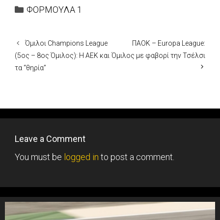
Categories
ΦΟΡΜΟΥΛΑ 1
Όμιλοι Champions League
ΠΑΟΚ – Europa League:
(5ος – 8ος Όμιλος): Η AEK και
Όμιλος με φαβορί την Τσέλσι
τα “θηρία”
Leave a Comment
You must be
logged in
to post a comment.