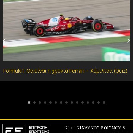
Formula1: Θα είναι η χρονιά Ferrari – Χάμιλτον; (Quiz)
21+ | ΚΙΝΔΥΝΟΣ ΕΘΙΣΜΟΥ &