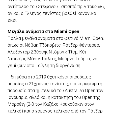
αντίπαλος του Στέφανου Τσιτσιπά πριν τους «8»,
αν και ο Ελληνας τενίστας βρεθεί κανονικά
εκεί.
Μεγάλα ονόματα στο Miami Open
Πολλά μεγάλα ονόματα στο φετινό Miami Open,
όπως οι Νόβακ Τζόκοβιτς, Ρότζερ Φέντερερ,
Αλεξάνταρ Ζβέρεφ, Ντόμινικ Τίεμ, Κέι
Νισικόρι, Μάριν Τσίλιτς, Μπόρνα Τσόριτς να
γεμίζουν από… αίγλη τη διοργάνωση.
Ηδη μέσα στο 2019 έχει κάνει σπουδαίες
πορείες ο 21χρονος τενίστας, αποκορύφωμα η
παρουσία στα ημιτελικά του Australian Open τον
Ιανουάριο, αλλά και η κατάκτηση του Open της
Μαρσέιγ (2-0 τον Καζάκο Κουκούσκιν στον
τελικό) και ο χαμένος τελικός από τον Ρότζερ