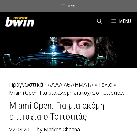
Skip
Menu
to
content
MENU
Προγνωστικά
»
ΑΛΛΑ ΑΘΛΗΜΑΤΑ
»
Τένις
»
Miami Open: Για μία ακόμη επιτυχία o Τσιτσιπάς
Miami Open: Για μία ακόμη
επιτυχία o Τσιτσιπάς
22.03.2019
by
Markos Channa