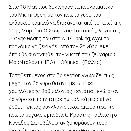
Στις 18 Μαρτίου ξεκίνησαν τα προκριματικά
του Miami Open, με τον πρώτο γύρο του
ανδρικού ταμπλό να διεξάγεται από το πρωί της
21ης Μαρτίου. Ο Στέφανος Τσιτσιπάς, λόγω της
υψηλής θέσης του στο ATP Ranking, έχει το
προνόμιο να ξεκινάει από τον 2ο γύρο, εκεί
όπου θα συναντηθεί τον νικητή του ζευγαριού
ΜακΝτόλαντ (ΗΠΑ) – Ούμπερτ (Γαλλία).
Τοποθετημένος στο 7ο section γνωρίζει πως
μέχρι τον 3ο γύρο θα αντιμετωπίσει
χαμηλότερης βαθμολογίας τενίστες, ενώ στον
4ο γύρο και πριν τα προημιτελικά μπορεί να
έρθει –εκτός συγκλονιστικού απροόπτου- το
πρώτο μεγάλο εμπόδιο. Ο Κροάτης Τσίλιτς ή ο
Καναδός Σαποβάλοφ, αν ξεπεράσουν τους
αντιπάλους τους στον 2ο γύρο θα είναι ο