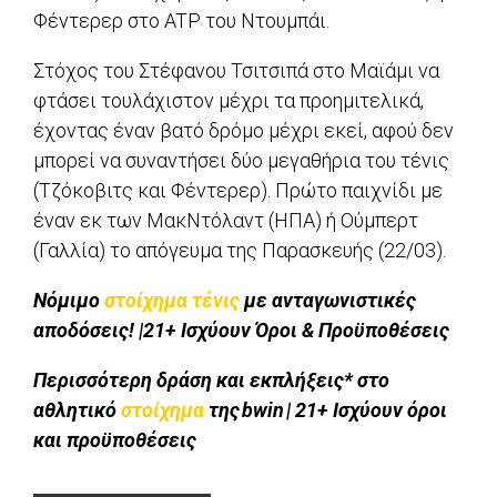
Φέντερερ στο ATP του Ντουμπάι.
Στόχος του Στέφανου Τσιτσιπά στο Μαϊάμι να
φτάσει τουλάχιστον μέχρι τα προημιτελικά,
έχοντας έναν βατό δρόμο μέχρι εκεί, αφού δεν
μπορεί να συναντήσει δύο μεγαθήρια του τένις
(Τζόκοβιτς και Φέντερερ). Πρώτο παιχνίδι με
έναν εκ των ΜακΝτόλαντ (ΗΠΑ) ή Ούμπερτ
(Γαλλία) το απόγευμα της Παρασκευής (22/03).
Νόμιμο
στοίχημα τένις
με ανταγωνιστικές
αποδόσεις! |21+ Ισχύουν Όροι & Προϋποθέσεις
Περισσότερη δράση και εκπλήξεις* στο
αθλητικό
στοίχημα
της bwin | 21+ Ισχύουν όροι
και προϋποθέσεις