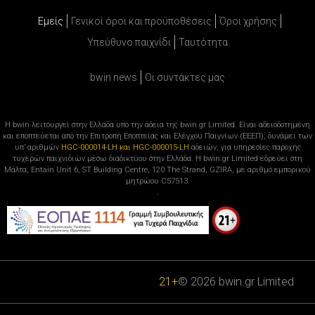
Εμείς
Γενικοί όροι και προϋποθέσεις
Όροι χρήσης
Υπεύθυνο παιχνίδι
Ταυτότητα
bwin news
Oι συντάκτες μας
Η bwin λειτουργεί στην Ελλάδα υπό την άδεια της bwin.gr Limited. Είναι αδειοδοτημένη
και εποπτεύεται από την Επιτροπή Εποπτείας και Ελέγχου Παιγνίων (ΕΕΕΠ), δυνάμει των
υπ’ αριθμών
HGC-000014-LH και HGC-000015-LH
αδειών, για υπηρεσίες παροχής
τυχερών παιχνιδιών μέσω διαδικτύου στην Ελλάδα. Η bwin.gr Limited εδρεύει στη
Μάλτα, Entain Unit 6, ST Building Centre, 120 The Strand, GZIRA, με αριθμό εμπορικού
μητρώου C57513.
.
21+
© 2026 bwin.gr Limited