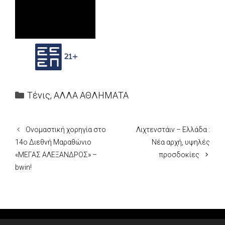
Categories
Τένις
,
ΑΛΛΑ ΑΘΛΗΜΑΤΑ
Ονομαστική χορηγία στο
Λιχτενστάιν – Ελλάδα :
14ο Διεθνή Μαραθώνιο
Νέα αρχή, υψηλές
«ΜΕΓΑΣ ΑΛΕΞΑΝΔΡΟΣ» –
προσδοκίες
bwin!