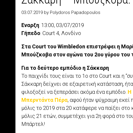
03.07.2019
by
Polydoros Papadopoulos
Εναρξη
: 13:00, 03/07/2019
Γήπεδο
: Court 4, Λονδίνο
Στα Court του Wimbledon επιστρέφει η Μαρ
Μπούζκοβα στον αγώνα του 2ου γύρου του 
Για το δεύτερο εμπόδιο η Σάκκαρη
Το παιχνίδι τους είναι το 1ο στο Court και η “
Σάκκαρη δείχνει σε εξαιρετική κατάσταση, ήτα
φιλοξοξεί να ξεπεράσει ακόμα ένα εμπόδιο.
Η 
Μπερντάντα Πέρα
, αφού ήταν ψύχραιμη εκεί 
μόλις το 2019 στα 20 κατάφερε να παίξει στο
μόλις 21 ετών, συμμετέχει για 2η φορά στο το
Μπάρτελ!