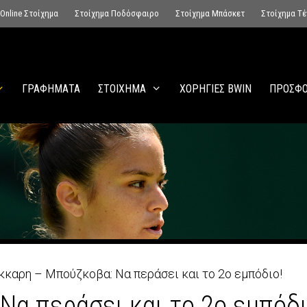
Online Στοίχημα
Στοίχημα Ποδόσφαιρο
Στοίχημα Μπάσκετ
Στοίχημα Τέ
ΓΡΑΦΗΜΑΤΑ
ΣΤΟΙΧΗΜΑ
ΧΟΡΗΓΙΕΣ BWIN
ΠΡΟΣΦΟ
κκαρη – Μπούζκοβα: Να περάσει και το 2ο εμπόδιο!
α περάσει και το 2ο εμπόδι