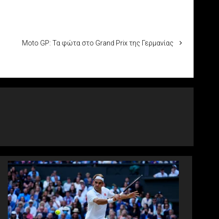
Moto GP: Τα φώτα στο Grand Prix της Γερμανίας