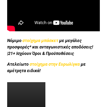
Νόμιμο
στοίχημα μπάσκετ
με μεγάλες
προσφορές* και ανταγωνιστικές αποδόσεις!
|21+ Ισχύουν Όροι & Προϋποθέσεις
Ατελείωτο
στοίχημα στην Ευρωλίγκα
με
αμέτρητα ειδικά!