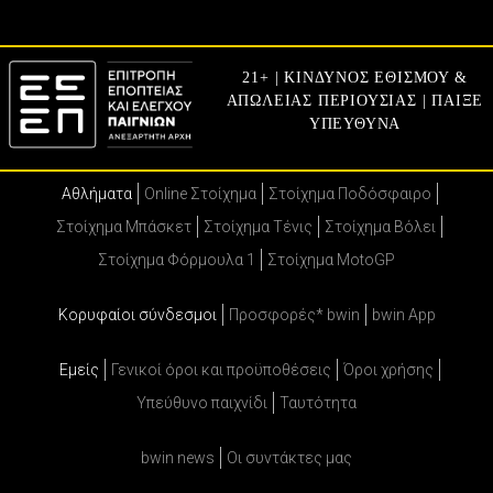
21+ | ΚΙΝΔΥΝΟΣ ΕΘΙΣΜΟΥ &
ΑΠΩΛΕΙΑΣ ΠΕΡΙΟΥΣΙΑΣ | ΠΑΙΞΕ
ΥΠΕΥΘΥΝΑ
Αθλήματα
Online Στοίχημα
Στοίχημα Ποδόσφαιρο
Στοίχημα Μπάσκετ
Στοίχημα Τένις
Στοίχημα Βόλει
Στοίχημα Φόρμουλα 1
Στοίχημα MotoGP
Κορυφαίοι σύνδεσμοι
Προσφορές* bwin
bwin App
Εμείς
Γενικοί όροι και προϋποθέσεις
Όροι χρήσης
Υπεύθυνο παιχνίδι
Ταυτότητα
bwin news
Oι συντάκτες μας