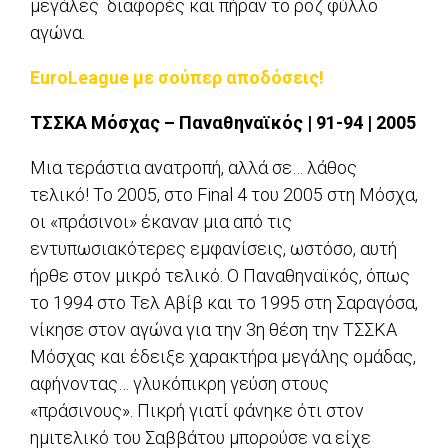
μεγάλες διαφορές και πήραν το ροζ φύλλο
αγώνα.
EuroLeague με σούπερ αποδόσεις!
ΤΣΣΚΑ Μόσχας – Παναθηναϊκός | 91-94 | 2005
Μια τεράστια ανατροπή, αλλά σε… λάθος
τελικό! Το 2005, στο Final 4 του 2005 στη Μόσχα,
οι «πράσινοι» έκαναν μια από τις
εντυπωσιακότερες εμφανίσεις, ωστόσο, αυτή
ήρθε στον μικρό τελικό. Ο Παναθηναϊκός, όπως
το 1994 στο Τελ Αβίβ και το 1995 στη Σαραγόσα,
νίκησε στον αγώνα για την 3η θέση την ΤΣΣΚΑ
Μόσχας και έδειξε χαρακτήρα μεγάλης ομάδας,
αφήνοντας… γλυκόπικρη γεύση στους
«πράσινους». Πικρή γιατί φάνηκε ότι στον
ημιτελικό του Σαββάτου μπορούσε να είχε