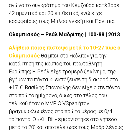
αγώνα το συγκρότημα του Κεμζούρα κατέβασε
42 αμυντικά και 20 επιθετικά, ενώ είχε
κορυφαίους τους Μπλάσινγκεϊμ και Πονίτκα.
Ολυμπιακός – Ρεάλ Μαδρίτης | 100-88 | 2013
Αλήθεια ποιος πίστεψε μετά το 10-27 πως ο
Ολυμπιακός
θα μπει στο «κόλπο» για την
κατάκτηση της κούπας του πρωταθλητή
Ευρώπης; Η Ρεάλ είχε τρομερό ξεκίνημα, της
βγήκαν τα πάντα κι εκτόξευσε τη διαφορά στο
+17. Ο Βασίλης Σπανούλης δεν είχε ούτε πόντο
στο πρώτο ημίχρονο, όμως στο τέλος του
τελικού ήταν ο MVP. O VSpan ήταν
βραχυκυκλωμένος στο πρώτο μέρος με 0/4
τρίποντα. Ο «Kill Bill» εμφανίστηκε στο γήπεδο
μετά το 20′ και αποτελείωσε τους Μαδριλένους