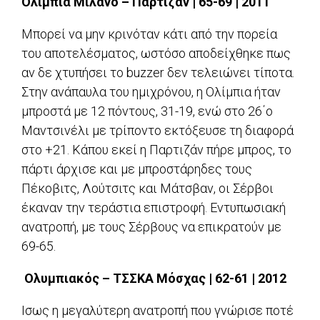
Ολίμπια Μιλάνο – Παρτιζάν | 65-69 | 2011
Μπορεί να μην κρινόταν κάτι από την πορεία
του αποτελέσματος, ωστόσο αποδείχθηκε πως
αν δε χτυπήσει το buzzer δεν τελειώνει τίποτα.
Στην ανάπαυλα του ημιχρόνου, η Ολίμπια ήταν
μπροστά με 12 πόντους, 31-19, ενώ στο 26΄ο
Μαντσινέλι με τρίποντο εκτόξευσε τη διαφορά
στο +21. Κάπου εκεί η Παρτιζάν πήρε μπρος, το
πάρτι άρχισε και με μπροστάρηδες τους
Πέκοβιτς, Λούτσιτς και Μάτσβαν, οι Σέρβοι
έκαναν την τεράστια επιστροφή. Εντυπωσιακή
ανατροπή, με τους Σέρβους να επικρατούν με
69-65.
Ολυμπιακός – ΤΣΣΚΑ Μόσχας | 62-61 | 2012
Ισως η μεγαλύτερη ανατροπή που γνώρισε ποτέ