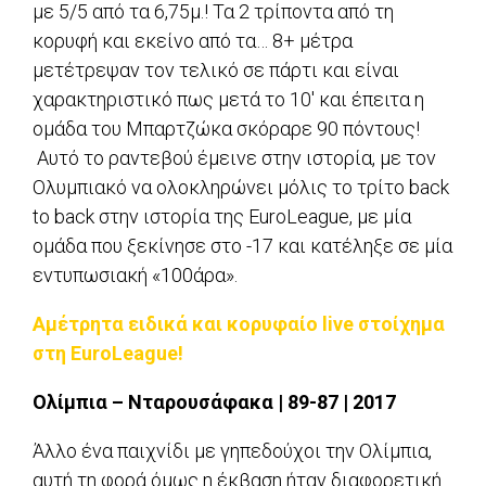
με 5/5 από τα 6,75μ.! Τα 2 τρίποντα από τη
κορυφή και εκείνο από τα… 8+ μέτρα
μετέτρεψαν τον τελικό σε πάρτι και είναι
χαρακτηριστικό πως μετά το 10′ και έπειτα η
ομάδα του Μπαρτζώκα σκόραρε 90 πόντους!
Αυτό το ραντεβού έμεινε στην ιστορία, με τον
Ολυμπιακό να ολοκληρώνει μόλις το τρίτο back
to back στην ιστορία της EuroLeague, με μία
ομάδα που ξεκίνησε στο -17 και κατέληξε σε μία
εντυπωσιακή «100άρα».
Αμέτρητα ειδικά και κορυφαίο live στοίχημα
στη EuroLeague!
Ολίμπια – Νταρουσάφακα | 89-87 | 2017
Άλλο ένα παιχνίδι με γηπεδούχοι την Ολίμπια,
αυτή τη φορά όμως η έκβαση ήταν διαφορετική.