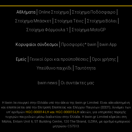
Αθλήματα
Online Στοίχημα
Στοίχημα Ποδόσφαιρο
Στοίχημα Μπάσκετ
Στοίχημα Τένις
Στοίχημα Βόλει
Στοίχημα Φόρμουλα 1
Στοίχημα MotoGP
Κορυφαίοι σύνδεσμοι
Προσφορές* bwin
bwin App
Εμείς
Γενικοί όροι και προϋποθέσεις
Όροι χρήσης
Υπεύθυνο παιχνίδι
Ταυτότητα
bwin news
Oι συντάκτες μας
Η bwin λειτουργεί στην Ελλάδα υπό την άδεια της bwin.gr Limited. Είναι αδειοδοτημένη
και εποπτεύεται από την Επιτροπή Εποπτείας και Ελέγχου Παιγνίων (ΕΕΕΠ), δυνάμει των
υπ’ αριθμών
HGC-000014-LH και HGC-000015-LH
αδειών, για υπηρεσίες παροχής
τυχερών παιχνιδιών μέσω διαδικτύου στην Ελλάδα. Η bwin.gr Limited εδρεύει στη
Μάλτα, Entain Unit 6, ST Building Centre, 120 The Strand, GZIRA, με αριθμό εμπορικού
μητρώου C57513.
.