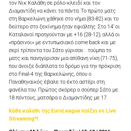
τον Νικ Καλάθη σε ρόλο-κλειδί και τον
Διαμαντίδη να κάνει τα πάντα. Το πρώτο ματς
στη Βαρκελώνη χάθηκε στο νήμα (83-82) και το
δεύτερο στο ξεκίνημα ήταν εφιάλτης. Στο 14′ οι
Καταλανοί προηγούνταν με +16 (28-12), αλλά οι
«πράσινοι» με εντυπωσιακό come back και με
σερί τρίποντα του Σάτο γύρισαν… τούμπα το
ματς και πανηγύρισαν μια απίθανη νίκη (71-75),
που άνοιξε διάπλατα το δρόμο για την πρόκριση
στο Final-4 της Βαρκελώνης, όπου ο
Παναθηναϊκός έβαλε το έκτο αστέρι στη
φανέλα του. Πρώτος σκόρερ ο σούπερ Σάτο με
18 πόντους, ματσάρα ο Διαμαντίδης με 17.
Κάθε καλάθι της EuroLeague παίζει σε Live
Streaming*!