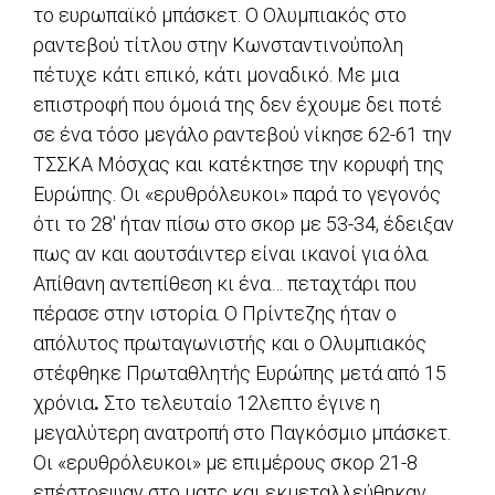
το ευρωπαϊκό μπάσκετ. Ο Ολυμπιακός στο
ραντεβού τίτλου στην Κωνσταντινούπολη
πέτυχε κάτι επικό, κάτι μοναδικό. Με μια
επιστροφή που όμοιά της δεν έχουμε δει ποτέ
σε ένα τόσο μεγάλο ραντεβού νίκησε 62-61 την
ΤΣΣΚΑ Μόσχας και κατέκτησε την κορυφή της
Ευρώπης. Oι «ερυθρόλευκοι» παρά το γεγονός
ότι το 28′ ήταν πίσω στο σκορ με 53-34, έδειξαν
πως αν και αουτσάιντερ είναι ικανοί για όλα.
Απίθανη αντεπίθεση κι ένα… πεταχτάρι που
πέρασε στην ιστορία. Ο Πρίντεζης ήταν ο
απόλυτος πρωταγωνιστής και ο Ολυμπιακός
στέφθηκε Πρωταθλητής Ευρώπης μετά από 15
χρόνια
.
Στο τελευταίο 12λεπτο έγινε η
μεγαλύτερη ανατροπή στο Παγκόσμιο μπάσκετ.
Οι «ερυθρόλευκοι» με επιμέρους σκορ 21-8
επέστρεψαν στο ματς και εκμεταλλεύθηκαν