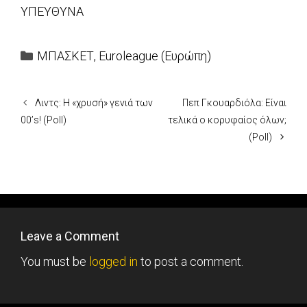
ΥΠΕΥΘΥΝΑ
Categories
ΜΠΑΣΚΕΤ
,
Euroleague (Ευρώπη)
Λιντς: Η «χρυσή» γενιά των
Πεπ Γκουαρδιόλα: Είναι
00’s! (Poll)
τελικά ο κορυφαίος όλων;
(Poll)
Leave a Comment
You must be
logged in
to post a comment.