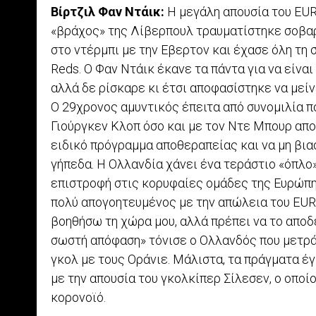
Βίρτζιλ Φαν Ντάικ:
Η μεγάλη απουσία του EU
«βράχος» της Λίβερπουλ τραυματίστηκε σοβα
στο ντέρμπι με την Εβερτον και έχασε όλη τη 
Reds. Ο Φαν Ντάικ έκανε τα πάντα για να είναι
αλλά δε ρίσκαρε κι έτσι αποφασίστηκε να μεί
Ο 29χρονος αμυντικός έπειτα από συνομιλία π
Γιούργκεν Κλοπ όσο και με τον Ντε Μπουρ απο
ειδικό πρόγραμμα αποθεραπείας και να μη βιασ
γήπεδα. Η Ολλανδία χάνει ένα τεράστιο «όπλο»
επιστροφή στις κορυφαίες ομάδες της Ευρώπη
πολύ απογοητευμένος με την απώλεια του EUR
βοηθήσω τη χώρα μου, αλλά πρέπει να το αποδ
σωστή απόφαση» τόνισε ο Ολλανδός που μετρά
γκολ με τους Οράνιε. Μάλιστα, τα πράγματα έ
με την απουσία του γκολκίπερ Σίλεσεν, ο οποί
κορονοϊό.