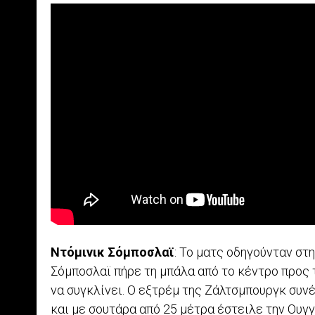
Ντόμινικ Σόμποσλαϊ
: Το ματς οδηγούνταν στ
Σόμποσλαϊ πήρε τη μπάλα από το κέντρο προς 
να συγκλίνει. Ο εξτρέμ της Ζάλτσμπουργκ συν
και με σουτάρα από 25 μέτρα έστειλε την Ουγγ