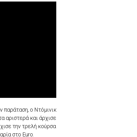
ην παράταση, ο Ντόμινικ
τα αριστερά και άρχισε
έχισε την τρελή κούρσα
αρία στο Εuro.