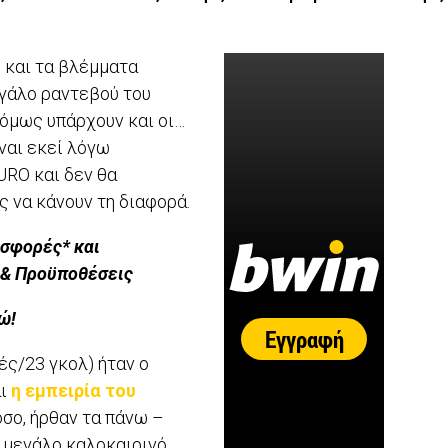
ε και τα βλέμματα
εγάλο ραντεβού του
 όμως υπάρχουν και οι…
ναι εκεί λόγω
URO και δεν θα
ς να κάνουν τη διαφορά.
σφορές* και
ι & Προϋποθέσεις
ώ!
ς/23 γκολ) ήταν ο
αι
η εμπειρία του
όσο, ήρθαν τα πάνω –
ο μεγάλο καλοκαιρινό