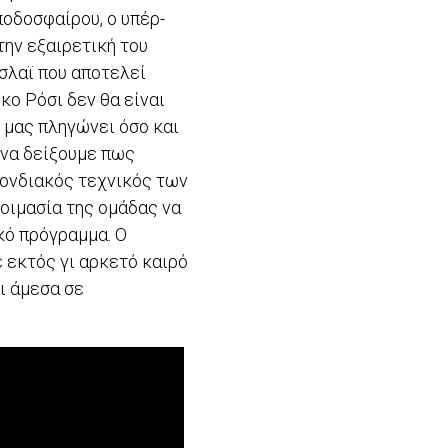
ποδοσφαίρου, ο υπέρ-
την εξαιρετική του
σλαϊ που αποτελεί
κο Ρόσι δεν θα είναι
 μας πληγώνει όσο και
 να δείξουμε πως
ονδιακός τεχνικός των
οιμασία της ομάδας να
ικό πρόγραμμα. Ο
 εκτός γι αρκετό καιρό
ι άμεσα σε