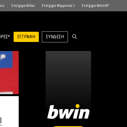
νις
Στοίχημα Βόλει
Στοίχημα Φόρμουλα 1
Στοίχημα MotoGP
ΡΕΣ*
ΕΓΓΡΑΦΉ
ΣΎΝΔΕΣΗ
!