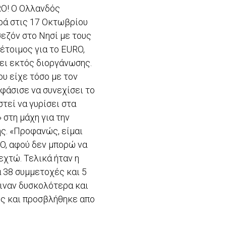
RO! Ο Ολλανδός
ρά στις 17 Οκτωβρίου
σεζόν στο Νησί με τους
 έτοιμος για το EURO,
νει εκτός διοργάνωσης.
ου είχε τόσο με τον
φάσισε να συνεχίσει το
τεί να γυρίσει στα
 στη μάχη για την
ς. «Προφανώς, είμαι
O, αφού δεν μπορώ να
εχτώ. Τελικά ήταν η
 38 συμμετοχές και 5
γιναν δυσκολότερα και
ος και προσβλήθηκε απο