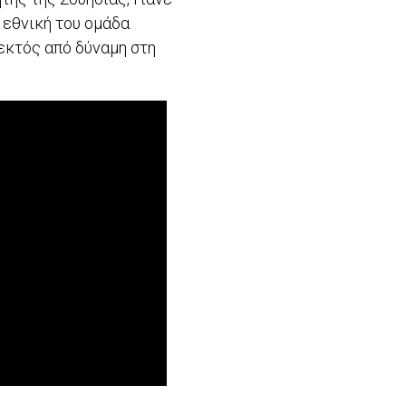
 εθνική του ομάδα
 εκτός από δύναμη στη