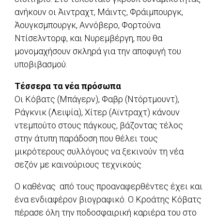
ανήκουν οι Άιντραχτ, Μάιντς, Φράιμπουργκ,
Άουγκσμπουργκ, Αννόβερο, Φορτούνα
Ντίσελντορφ, και Νυρεμβέργη, που θα
μονομαχήσουν σκληρά για την αποφυγή του
υποβιβασμού.
Τέσσερα τα νέα πρόσωπα
Οι Κόβατς (Μπάγερν), Φαβρ (Ντόρτμουντ),
Ράγκνικ (Λειψία), Χίτερ (Αϊντραχτ) κάνουν
ντεμπούτο στους πάγκους, βάζοντας τέλος
στην άτυπη παράδοση που θέλει τους
μικρότερους συλλόγους να ξεκινούν τη νέα
σεζόν με καινούριους τεχνικούς.
Ο καθένας από τους προαναφερθέντες έχει και
ένα ενδιαφέρον βιογραφικό. Ο Κροάτης Κόβατς
πέρασε όλη την ποδοσφαιρική καριέρα του στο