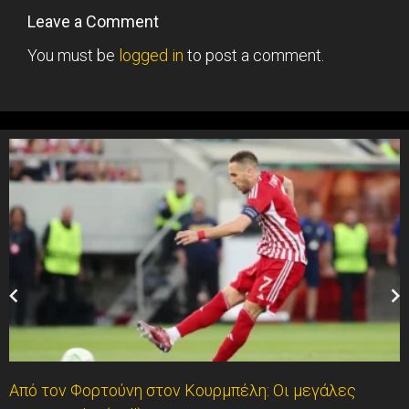
Leave a Comment
You must be
logged in
to post a comment.
Από τον Φορτούνη στον Κουρμπέλη: Οι μεγάλες