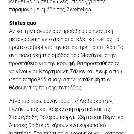
κληθεί να δώσει αγώνες μπαράζ για την
παραμονή με ομάδα της Zweiteliga.
Status
quo
Αν και η Μπάγερν δεν προέβη σε σημαντική
μεταγραφική ενίσχυση αποτελεί και φέτος το
πρώτο φαβορί για την κατάκτηση του τίτλου. Τα
αντίπαλα δέη της ομάδας του Μονάχου, στην
προσπάθεια για την κορυφή, θα προσπαθήσουν
να γίνουν οι Ντόρτμουντ, Σάλκε και Λειψία που
φέρουν προβάδισμα για την κατάληψη των
θέσεων της πρώτης τετράδας.
Λίγο πιο πίσω συναντάμε τις Λεβερκούζεν,
Γκλάντμπαχ και Χόφενχαϊμ αρχικά και τις
Στουτγάρδη, Βόλφσμπουργκ, Χέρτα και Βέρντερ.
Άπασες θα διεκδικήσουν ένα ευρωπαϊκό
εισιτήριο. Στο τελευταίο γκρουπ δυναμικότητας