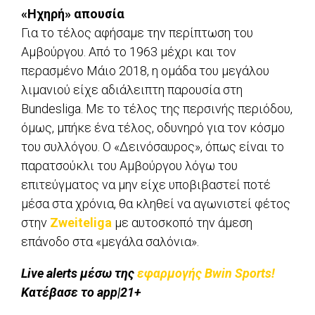
«Ηχηρή» απουσία
Για το τέλος αφήσαμε την περίπτωση του
Αμβούργου. Από το 1963 μέχρι και τον
περασμένο Μάιο 2018, η ομάδα του μεγάλου
λιμανιού είχε αδιάλειπτη παρουσία στη
Bundesliga. Με το τέλος της περσινής περιόδου,
όμως, μπήκε ένα τέλος, οδυνηρό για τον κόσμο
του συλλόγου. Ο «Δεινόσαυρος», όπως είναι το
παρατσούκλι του Αμβούργου λόγω του
επιτεύγματος να μην είχε υποβιβαστεί ποτέ
μέσα στα χρόνια, θα κληθεί να αγωνιστεί φέτος
στην
Zweiteliga
με αυτοσκοπό την άμεση
επάνοδο στα «μεγάλα σαλόνια».
Live alerts μέσω της
εφαρμογής Bwin Sports!
Κατέβασε το app|21+