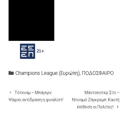
Categories
Champions League (Ευρώπη)
,
ΠΟΔΟΣΦΑΙΡΟ
Τότεναμ – Μπάγερν:
Μάντσεστερ Σίτι –
Ψάχνει αντίδραση η φιναλίστ!
Ντιναμό Ζάγκρεμπ: Καυτή
επίθεση οι Πολίτες!