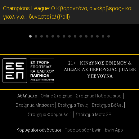
Champions League: Ο Κβαραντόνα, ο «κέρβερος» και
γκολ για… δυναστεία! (Poll)
21+ | ΚΙΝΔΥΝΟΣ ΕΘΙΣΜΟΥ &
ΑΠΩΛΕΙΑΣ ΠΕΡΙΟΥΣΙΑΣ | ΠΑΙΞΕ
ΥΠΕΥΘΥΝΑ
Αθλήματα
Online Στοίχημα
Στοίχημα Ποδόσφαιρο
Στοίχημα Μπάσκετ
Στοίχημα Τένις
Στοίχημα Βόλει
Στοίχημα Φόρμουλα 1
Στοίχημα MotoGP
Κορυφαίοι σύνδεσμοι
Προσφορές* bwin
bwin App