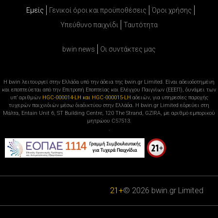
Εμείς
Γενικοί όροι και προϋποθέσεις
Όροι χρήσης
Υπεύθυνο παιχνίδι
Ταυτότητα
bwin news
Oι συντάκτες μας
Η bwin λειτουργεί στην Ελλάδα υπό την άδεια της bwin.gr Limited. Είναι αδειοδοτημένη
και εποπτεύεται από την Επιτροπή Εποπτείας και Ελέγχου Παιγνίων (ΕΕΕΠ), δυνάμει των
υπ’ αριθμών
HGC-000014-LH και HGC-000015-LH
αδειών, για υπηρεσίες παροχής
τυχερών παιχνιδιών μέσω διαδικτύου στην Ελλάδα. Η bwin.gr Limited εδρεύει στη
Μάλτα, Entain Unit 6, ST Building Centre, 120 The Strand, GZIRA, με αριθμό εμπορικού
μητρώου C57513.
.
21+
© 2026 bwin.gr Limited